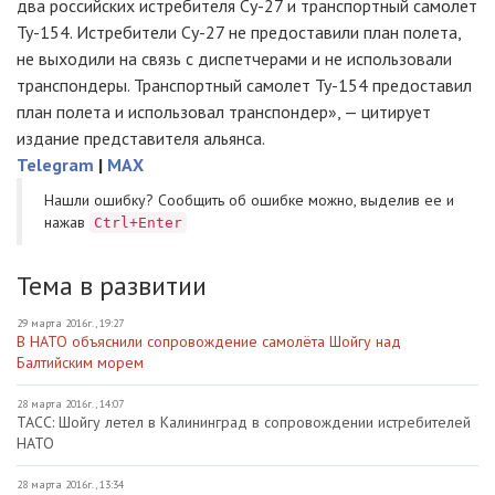
два российских истребителя
Су-27
и транспортный самолет
Ту-154
. Истребители
Су-27
не предоставили план полета,
не выходили на связь с диспетчерами и не использовали
транспондеры. Транспортный самолет
Ту-154
предоставил
план полета и использовал транспондер», — цитирует
издание представителя альянса.
Telegram
|
MAX
Нашли ошибку? Cообщить об ошибке можно, выделив ее и
нажав
Ctrl+Enter
Тема в развитии
29 марта 2016г., 19:27
В НАТО объяснили сопровождение самолёта Шойгу над
Балтийским морем
28 марта 2016г., 14:07
ТАСС: Шойгу летел в Калининград в сопровождении истребителей
НАТО
28 марта 2016г., 13:34