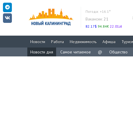
Погода:
+16.1°
Вакансии:
21
82.17$
94.84€
22.01zł
Новости
Работа
Недвижимость
Афиша
Туриз
Новости дня
Самое читаемое
@
Общество