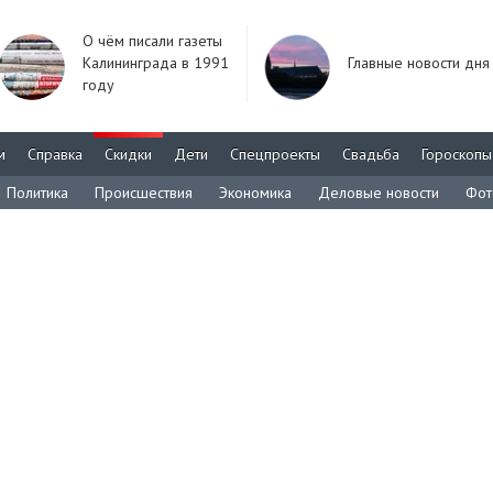
О чём писали газеты
Калининграда в 1991
Главные новости дня
году
м
Справка
Скидки
Дети
Спецпроекты
Свадьба
Гороскопы
Политика
Происшествия
Экономика
Деловые новости
Фот