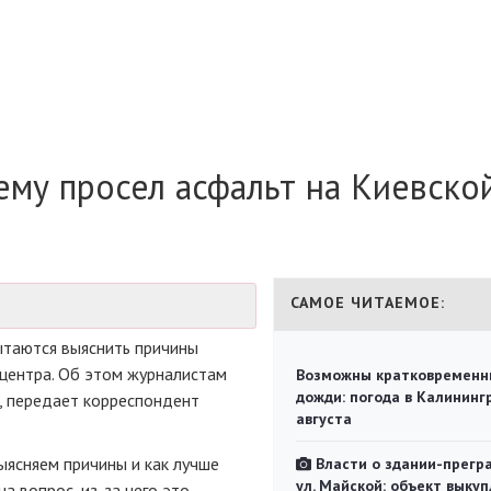
чему просел асфальт на Киевско
САМОЕ ЧИТАЕМОЕ:
ытаются выяснить причины
 центра. Об этом журналистам
Возможны кратковременн
дожди: погода в Калининг
, передает корреспондент
августа
ыясняем причины и как лучше
Власти о здании-прегр
ул. Майской: объект выкуп
на вопрос,
из-за
чего это