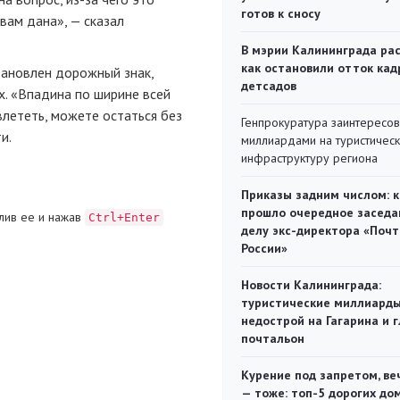
готов к сносу
вам дана», — сказал
В мэрии Калининграда рас
как остановили отток кад
тановлен дорожный знак,
детсадов
. «Впадина по ширине всей
влететь, можете остаться без
Генпрокуратура заинтересов
и.
миллиардами на туристичес
инфраструктуру региона
Приказы задним числом: к
прошло очередное заседа
лив ее и нажав
Ctrl+Enter
делу экс-директора «Поч
России»
Новости Калининграда:
туристические миллиарды
недострой на Гагарина и 
почтальон
Курение под запретом, ве
— тоже: топ-5 дорогих до