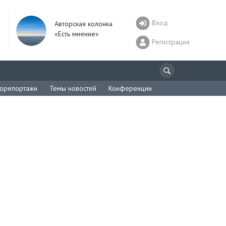
Вход
Авторская колонка
«Есть мнение»
Регистрация
орепортажи
Темы новостей
Конференции