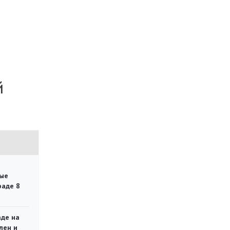
й
ые
раде 8
аде на
лен и