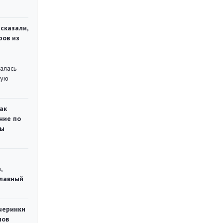
сказали,
ров из
алась
кую
ак
ние по
ты
,
главный
черинки
мов