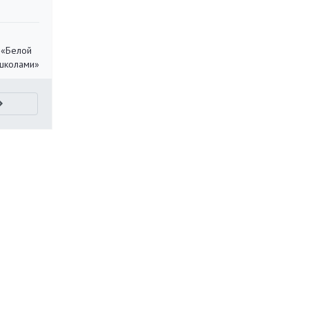
 «Белой
 школами»