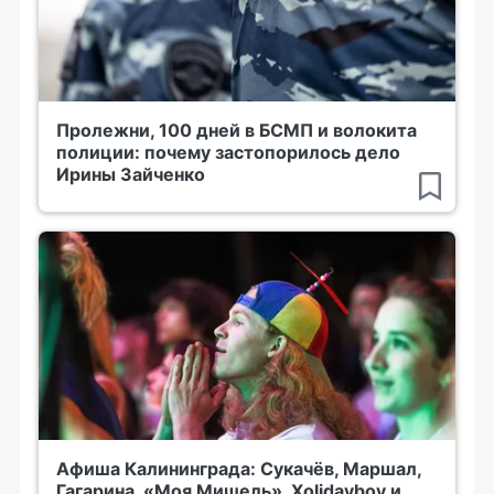
Пролежни, 100 дней в БСМП и волокита
полиции: почему застопорилось дело
Ирины Зайченко
Афиша Калининграда: Сукачёв, Маршал,
Гагарина, «Моя Мишель», Xolidayboy и