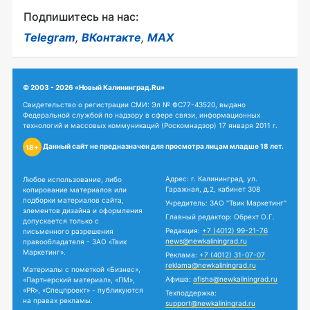
Подпишитесь на нас:
Telegram
,
ВКонтакте
,
MAX
© 2003 - 2026 «Новый Калининград.Ru»
Свидетельство о регистрации СМИ: Эл № ФС77-43520, выдано
Федеральной службой по надзору в сфере связи, информационных
технологий и массовых коммуникаций (Роскомнадзор) 17 января 2011 г.
Данный сайт не предназначен для просмотра лицам младше 18 лет.
18+
Адрес: г. Калининград, ул.
Любое использование, либо
Гаражная, д.2, кабинет 308
копирование материалов или
подборки материалов сайта,
Учредитель: ЗАО "Твик Маркетинг"
элементов дизайна и оформления
Главный редактор: Обрехт О.Г.
допускается только с
Редакция:
+7 (4012) 99-21-76
письменного разрешения
news@newkaliningrad.ru
правообладателя - ЗАО «Твик
Маркетинг».
Реклама:
+7 (4012) 31-07-07
reklama@newkaliningrad.ru
Материалы с пометкой «Бизнес»,
Афиша:
afisha@newkaliningrad.ru
«Партнерский материал», «ПМ»,
«PR», «Спецпроект» - публикуются
Техподдержка:
на правах рекламы.
support@newkaliningrad.ru