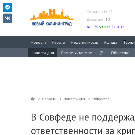
Погода:
+15.2°
Вакансии:
10
82.17$
94.84€
22.01zł
Новости
Работа
Недвижимость
Афиша
Туриз
Новости дня
Самое читаемое
@
Общество
Новости
Новости дня
Общество
В Совфеде не поддержа
ответственности за кри