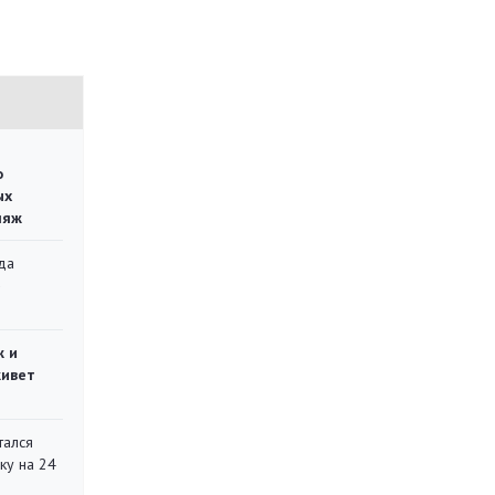
о
ых
ляж
да
»
ж и
живет
тался
ку на 24