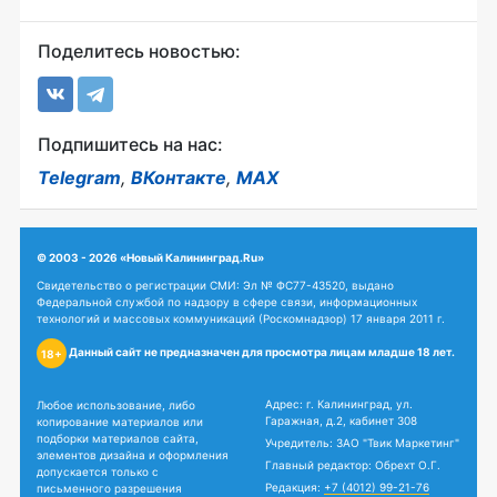
Поделитесь новостью:
Подпишитесь на нас:
Telegram
,
ВКонтакте
,
MAX
© 2003 - 2026 «Новый Калининград.Ru»
Свидетельство о регистрации СМИ: Эл № ФС77-43520, выдано
Федеральной службой по надзору в сфере связи, информационных
технологий и массовых коммуникаций (Роскомнадзор) 17 января 2011 г.
Данный сайт не предназначен для просмотра лицам младше 18 лет.
18+
Адрес: г. Калининград, ул.
Любое использование, либо
Гаражная, д.2, кабинет 308
копирование материалов или
подборки материалов сайта,
Учредитель: ЗАО "Твик Маркетинг"
элементов дизайна и оформления
Главный редактор: Обрехт О.Г.
допускается только с
Редакция:
+7 (4012) 99-21-76
письменного разрешения