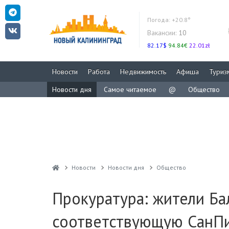
Погода:
+20.8°
Вакансии:
10
82.17$
94.84€
22.01zł
Новости
Работа
Недвижимость
Афиша
Туриз
Новости дня
Самое читаемое
@
Общество
Новости
Новости дня
Общество
Прокуратура: жители Ба
соответствующую СанП