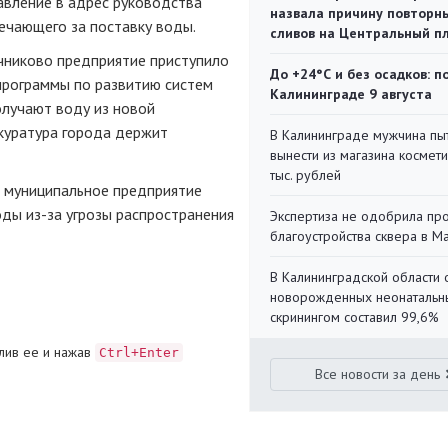
авление в адрес руководства
назвала причину повторн
ечающего за поставку воды.
сливов на Центральный п
чниково предприятие приступило
До +24°С и без осадков: п
программы по развитию систем
Калининграде 9 августа
олучают воду из новой
куратура города держит
В Калининграде мужчина пы
вынести из магазина космети
тыс. рублей
ал муниципальное предприятие
воды
из-за
угрозы распространения
Экспертиза не одобрила пр
благоустройства сквера в 
В Калининградской области 
новорожденных неонаталь
скринингом составил 99,6%
лив ее и нажав
Ctrl+Enter
Все новости за день