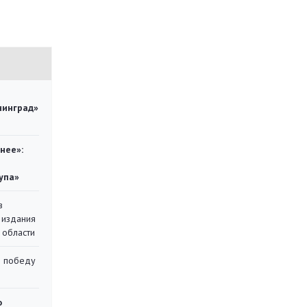
нинград»
нее»:
упа»
в
 издания
 области
ю победу
о