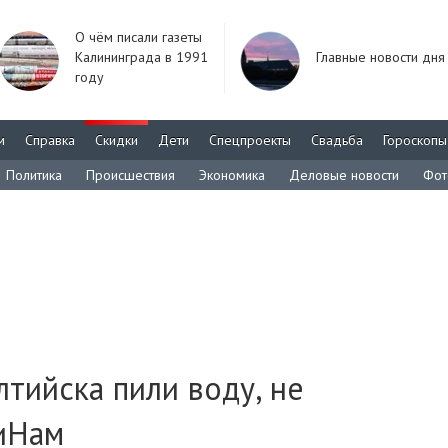
О чём писали газеты
Калининграда в 1991
Главные новости дня
году
м
Справка
Скидки
Дети
Спецпроекты
Свадьба
Гороскопы
Политика
Происшествия
Экономика
Деловые новости
Фот
лтийска пили воду, не
иНам