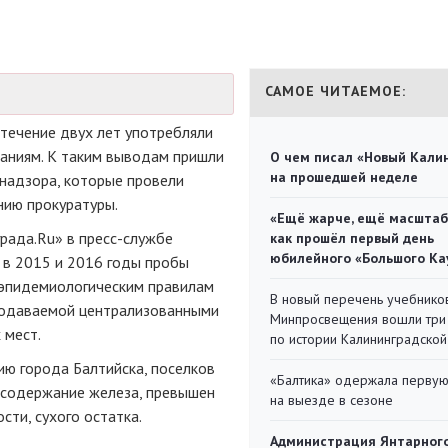
САМОЕ ЧИТАЕМОЕ:
 течение двух лет употребляли
аниям. К таким выводам пришли
О чем писал «Новый Кали
на прошедшей неделе
надзора, которые провели
нию прокуратуры.
«Ещё жарче, ещё масштаб
града.Ru» в
пресс-службе
как прошёл первый день
юбилейного «Большого Ка
 в 2015 и 2016 годы пробы
эпидемиологическим
правилам
В новый перечень учебнико
 подаваемой централизованными
Минпросвещения вошли три
 мест.
по истории Калининградской
ию города Балтийска, поселков
«Балтика» одержала перву
 содержание железа, превышен
на выезде в сезоне
сти, сухого остатка.
Администрация Янтарног