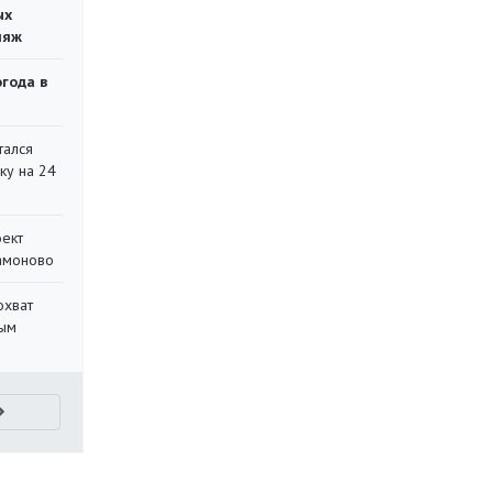
ых
ляж
огода в
тался
ку на 24
оект
Мамоново
охват
ным