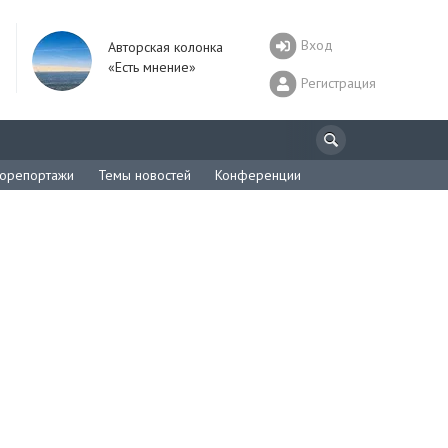
Вход
Авторская колонка
«Есть мнение»
Регистрация
орепортажи
Темы новостей
Конференции