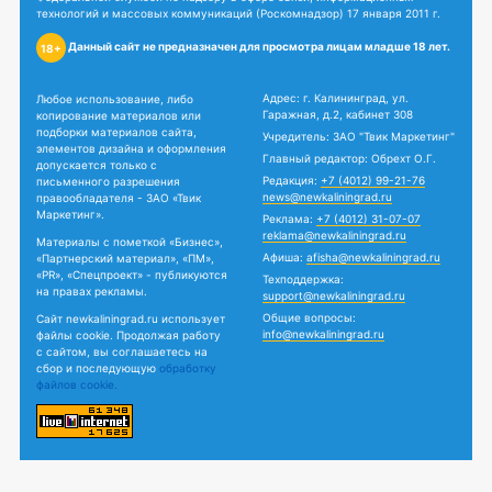
технологий и массовых коммуникаций (Роскомнадзор) 17 января 2011 г.
Данный сайт не предназначен для просмотра лицам младше 18 лет.
18+
Адрес: г. Калининград, ул.
Любое использование, либо
Гаражная, д.2, кабинет 308
копирование материалов или
подборки материалов сайта,
Учредитель: ЗАО "Твик Маркетинг"
элементов дизайна и оформления
Главный редактор: Обрехт О.Г.
допускается только с
Редакция:
+7 (4012) 99-21-76
письменного разрешения
news@newkaliningrad.ru
правообладателя - ЗАО «Твик
Маркетинг».
Реклама:
+7 (4012) 31-07-07
reklama@newkaliningrad.ru
Материалы с пометкой «Бизнес»,
Афиша:
afisha@newkaliningrad.ru
«Партнерский материал», «ПМ»,
«PR», «Спецпроект» - публикуются
Техподдержка:
на правах рекламы.
support@newkaliningrad.ru
Общие вопросы:
Сайт newkaliningrad.ru использует
info@newkaliningrad.ru
файлы cookie. Продолжая работу
с сайтом, вы соглашаетесь на
сбор и последующую
обработку
файлов cookie.