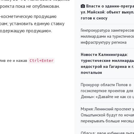
проекта пока не опубликован.
Власти о здании-прегр
ул. Майской: объект выкуп
-косметическую
продукцию
готов к сносу
ам; установить единую ставку
осодержащую продукцию».
Генпрокуратура заинтересов
миллиардами на туристичес
инфраструктуру региона
Новости Калининграда:
лив ее и нажав
туристические миллиарды
Ctrl+Enter
недострой на Гагарина и 
почтальон
Прокурор области Попов о
госэкспертизе проектов для
Дюны»: «Давайте не как со
Мэрия: Ленинский проспект 
Ольштынской будут по ноча
перекрывать больше месяц
Облсуд: двое кубинцев пыта