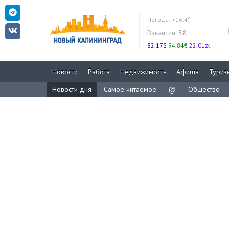
Погода:
+16.4°
Вакансии:
38
82.17$
94.84€
22.01zł
Новости
Работа
Недвижимость
Афиша
Туриз
Новости дня
Самое читаемое
@
Общество