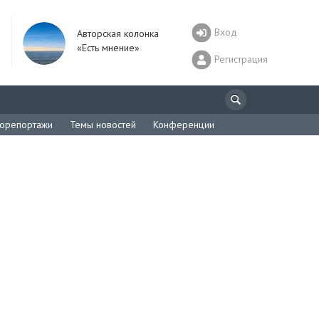
Вход
Авторская колонка
«Есть мнение»
Регистрация
орепортажи
Темы новостей
Конференции