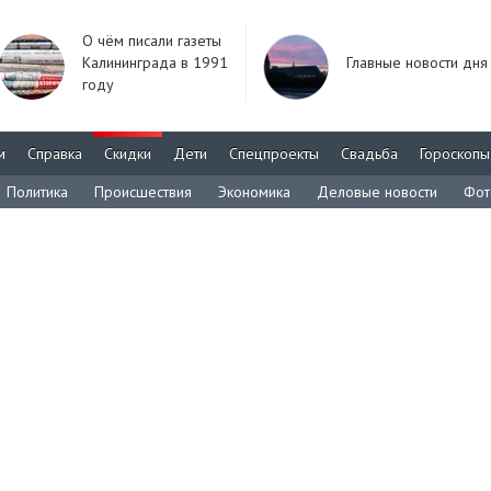
О чём писали газеты
Калининграда в 1991
Главные новости дня
году
м
Справка
Скидки
Дети
Спецпроекты
Свадьба
Гороскопы
Политика
Происшествия
Экономика
Деловые новости
Фот