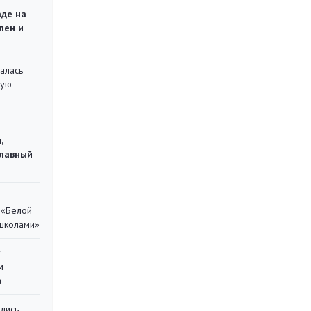
аде на
лен и
алась
кую
,
главный
 «Белой
 школами»
у
м
а
лись