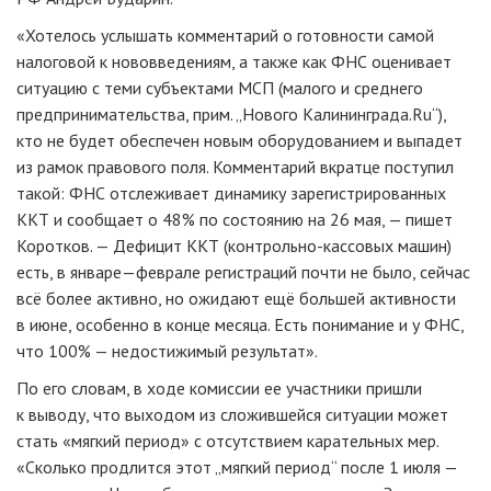
«Хотелось услышать комментарий о готовности самой
налоговой к нововведениям, а также как ФНС оценивает
ситуацию с теми субъектами МСП (малого и среднего
предпринимательства, прим. „Нового Калининграда.Ru“),
кто не будет обеспечен новым оборудованием и выпадет
из рамок правового поля. Комментарий вкратце поступил
такой: ФНС отслеживает динамику зарегистрированных
ККТ и сообщает о 48% по состоянию на 26 мая, — пишет
Коротков. — Дефицит ККТ (
контрольно-кассовых
машин)
есть, в январе—феврале регистраций почти не было, сейчас
всё более активно, но ожидают ещё большей активности
в июне, особенно в конце месяца. Есть понимание и у ФНС,
что 100% — недостижимый результат».
По его словам, в ходе комиссии ее участники пришли
к выводу, что выходом из сложившейся ситуации может
стать «мягкий период» с отсутствием карательных мер.
«Сколько продлится этот „мягкий период“ после 1 июля —