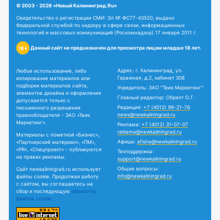
© 2003 - 2026 «Новый Калининград.Ru»
Свидетельство о регистрации СМИ: Эл № ФС77-43520, выдано
Федеральной службой по надзору в сфере связи, информационных
технологий и массовых коммуникаций (Роскомнадзор) 17 января 2011 г.
Данный сайт не предназначен для просмотра лицам младше 18 лет.
18+
Адрес: г. Калининград, ул.
Любое использование, либо
Гаражная, д.2, кабинет 308
копирование материалов или
подборки материалов сайта,
Учредитель: ЗАО "Твик Маркетинг"
элементов дизайна и оформления
Главный редактор: Обрехт О.Г.
допускается только с
Редакция:
+7 (4012) 99-21-76
письменного разрешения
news@newkaliningrad.ru
правообладателя - ЗАО «Твик
Маркетинг».
Реклама:
+7 (4012) 31-07-07
reklama@newkaliningrad.ru
Материалы с пометкой «Бизнес»,
Афиша:
afisha@newkaliningrad.ru
«Партнерский материал», «ПМ»,
«PR», «Спецпроект» - публикуются
Техподдержка:
на правах рекламы.
support@newkaliningrad.ru
Общие вопросы:
Сайт newkaliningrad.ru использует
info@newkaliningrad.ru
файлы cookie. Продолжая работу
с сайтом, вы соглашаетесь на
сбор и последующую
обработку
файлов cookie.