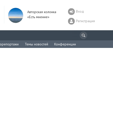
Вход
Авторская колонка
«Есть мнение»
Регистрация
орепортажи
Темы новостей
Конференции