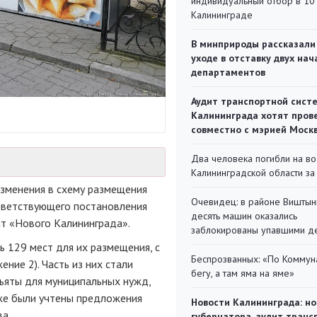
индивидуальный отбор в 10 
Калининграде
В минприроды рассказали
уходе в отставку двух на
департаментов
Аудит транспортной сист
Калининграда хотят пров
совместно с мэрией Моск
Два человека погибли на во
Калининградской области за
изменения в схему размещения
Очевидец: в районе Виштын
тветствующего постановления
десять машин оказались
нт «Нового Калининграда».
заблокированы упавшими д
 129 мест для их размещения, с
Беспрозванных: «По Коммун
ние 2). Часть из них стали
бегу, а там яма на яме»
ъяты для муниципальных нужд,
кже были учтены предложения
Новости Калининграда: но
а.
губернатора, аудит транс