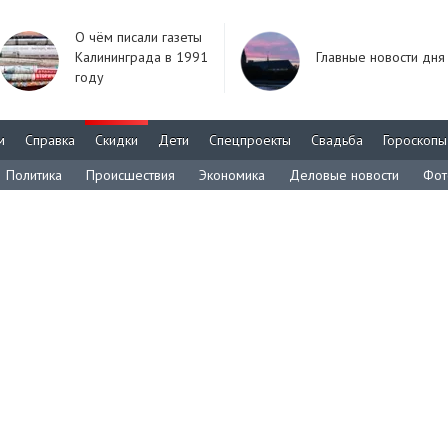
О чём писали газеты
Калининграда в 1991
Главные новости дня
году
м
Справка
Скидки
Дети
Спецпроекты
Свадьба
Гороскопы
Политика
Происшествия
Экономика
Деловые новости
Фот