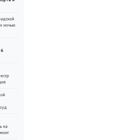
радской
их ночью
 6
еестр
дия
ной
 суд
ь на
монт