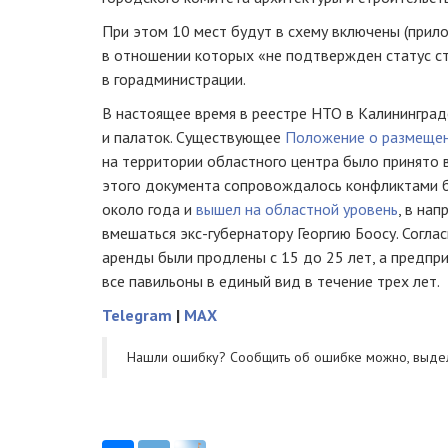
При этом 10 мест будут в схему включены (прил
в отношении которых «не подтвержден статус с
в горадминистрации.
В настоящее время в реестре НТО в Калинингра
и палаток. Существующее
Положение о размещен
на территории областного центра было принято в
этого документа сопровождалось конфликтами би
около года и
вышел на областной уровень
, в на
вмешаться
экс-губернатору
Георгию Боосу. Согла
аренды были продлены с 15 до 25 лет, а предпр
все павильоны в единый вид в течение трех лет.
Telegram
|
MAX
Нашли ошибку? Cообщить об ошибке можно, выде