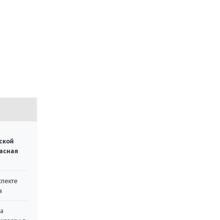
ской
асная
спекте
а
на