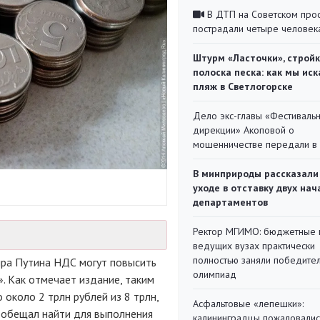
В ДТП на Советском про
пострадали четыре человек
Штурм «Ласточки», стройк
полоска песка: как мы иск
пляж в Светлогорске
Дело экс-главы «Фестиваль
дирекции» Акоповой о
мошенничестве передали в
В минприроды рассказали
уходе в отставку двух на
департаментов
Ректор МГИМО: бюджетные 
ведущих вузах практически
полностью заняли победите
ира Путина НДС могут повысить
олимпиад
. Как отмечает издание, таким
коло 2 трлн рублей из 8 трлн,
Асфальтовые «лепешки»:
обещал найти для выполнения
калининградцы пожаловалис