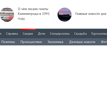
О чём писали газеты
Калининграда в 1991
Главные новости дня
году
м
Справка
Скидки
Дети
Спецпроекты
Свадьба
Гороскопы
Политика
Происшествия
Экономика
Деловые новости
Фот