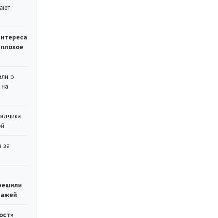
вают
интереса
 плохое
или о
 на
рядчика
ой
 за
решили
тажей
ост»