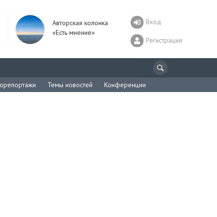
Вход
Авторская колонка
«Есть мнение»
Регистрация
орепортажи
Темы новостей
Конференции