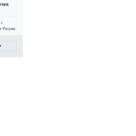
корд
 с
е России