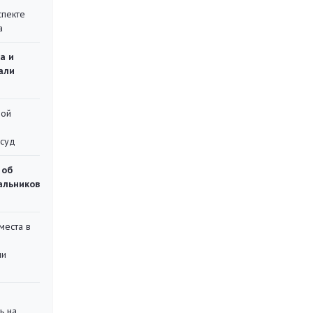
спекте
а
а и
али
ной
 суд
 об
чальников
места в
ли
ь на