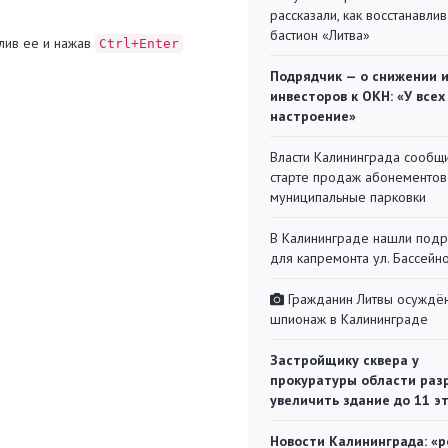
рассказали, как восстанавли
бастион «Литва»
лив ее и нажав
Ctrl+Enter
Подрядчик — о снижении 
инвесторов к ОКН: «У всех
настроение»
Власти Калининграда сообщ
старте продаж абонементов
муниципальные парковки
В Калининграде нашли под
для капремонта ул. Бассейн
Гражданин Литвы осуждён
шпионаж в Калининграде
Застройщику сквера у
прокуратуры области раз
увеличить здание до 11 э
Новости Калининграда: «р