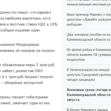
некачественный ямочный ре
домости» пишут, что вариант
Вице-премьер Ищенко о пе
из наиболее вероятных, хотя
депутаты: «Давайте дождем
ена и льготная ставка НДС в 10%,
выборов»
 сообщил изданию один
Два человека погибли на во
Калининградской области за
сированное Медведевым
Во время рейда в Калининг
новника, не называя, на сколько
области выявили 58 гулявш
подростков
 объявленные меры. 3 трлн руб.
В Зеленоградске на мандат 
о займет, разместив ОФЗ
депутата Суворовой претен
 А 1 трлн руб. бюджет получит
четыре кандидата
— обнуления экспортной
Возможны грозы: погода в
Калининградской области
трены, говорят собеседники
августа
оянно, замечает один из них.
В Музее Мирового океана