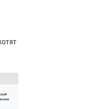
хотят
ской
асная