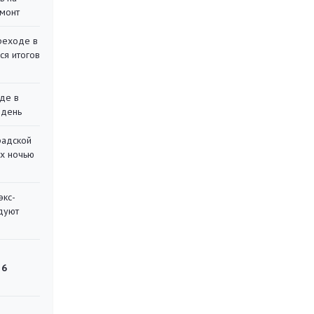
монт
реходе в
ся итогов
де в
 день
радской
их ночью
экс-
дуют
 6