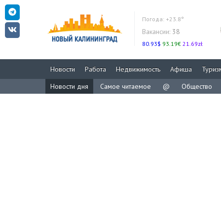
Погода:
+23.8°
Вакансии:
38
80.93$
93.19€
21.69zł
Новости
Работа
Недвижимость
Афиша
Туриз
Новости дня
Самое читаемое
@
Общество