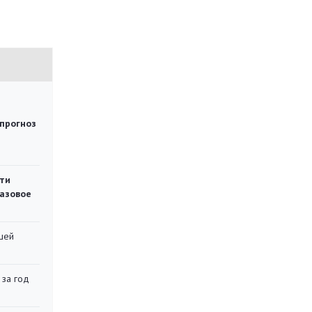
 прогноз
ти
газовое
шей
 за год