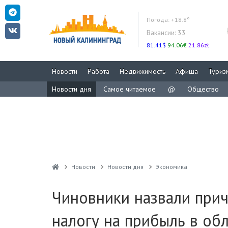
Погода:
+18.8°
Вакансии:
33
81.41$
94.06€
21.86zł
Новости
Работа
Недвижимость
Афиша
Туриз
Новости дня
Самое читаемое
@
Общество
Новости
Новости дня
Экономика
Чиновники назвали прич
налогу на прибыль в об