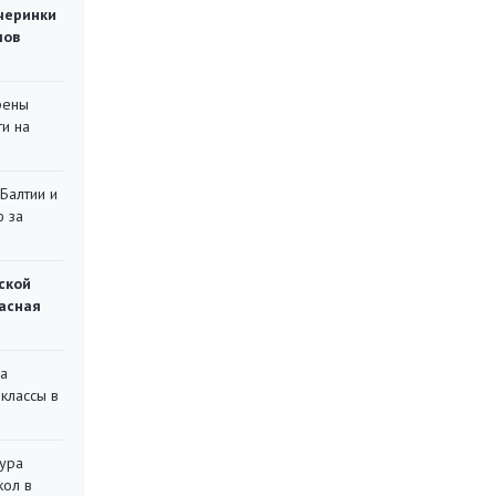
черинки
мов
рены
ти на
 Балтии и
ю за
ской
асная
на
классы в
тура
кол в