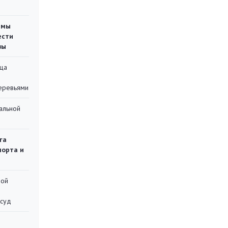
емы
ести
вы
ца
еревьями
альной
га
порта и
ной
 суд