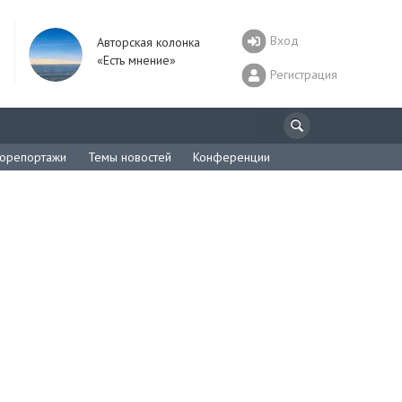
Вход
Авторская колонка
«Есть мнение»
Регистрация
орепортажи
Темы новостей
Конференции