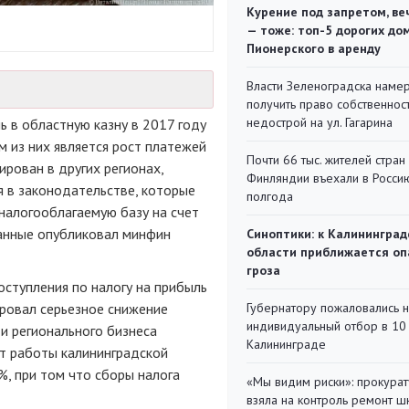
Курение под запретом, ве
— тоже: топ-5 дорогих до
Пионерского в аренду
Власти Зеленоградска наме
получить право собственнос
недострой на ул. Гагарина
ь в областную казну в 2017 году
 из них является рост платежей
Почти 66 тыс. жителей стран
ирован в других регионах,
Финляндии въехали в Росси
я в законодательстве, которые
полгода
налогооблагаемую базу на счет
данные опубликовал минфин
Синоптики: к Калининград
области приближается оп
гроза
оступления по налогу на прибыль
Губернатору пожаловались 
ировал серьезное снижение
индивидуальный отбор в 10 
и регионального бизнеса
Калининграде
ат работы калининградской
%, при том что сборы налога
«Мы видим риски»: прокура
взяла на контроль ремонт ш