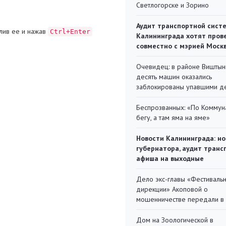
Светлогорске и Зорино
Аудит транспортной сист
лив ее и нажав
Ctrl+Enter
Калининграда хотят пров
совместно с мэрией Моск
Очевидец: в районе Виштын
десять машин оказались
заблокированы упавшими д
Беспрозванных: «По Коммун
бегу, а там яма на яме»
Новости Калининграда: но
губернатора, аудит транс
афиша на выходные
Дело экс-главы «Фестиваль
дирекции» Акоповой о
мошенничестве передали в
Дом на Зоологической в