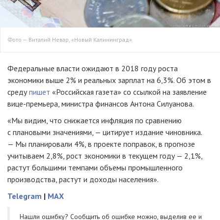
Фото — Виталий Невар, «Новый Калининград»
Федеральные власти ожидают в 2018 году роста
экономики выше 2% и реальных зарплат на 6,3%. Об этом в
среду
пишет
«Российская газета» со ссылкой на заявление
вице-премьера
, министра финансов Антона Силуанова.
«Мы видим, что снижается инфляция по сравнению
с плановыми значениями, — цитирует издание чиновника.
— Мы планировали 4%, в проекте поправок, в прогнозе
учитываем 2,8%, рост экономики в текущем году — 2,1%,
растут большими темпами объемы промышленного
производства, растут и доходы населения».
Telegram
|
MAX
Нашли ошибку? Cообщить об ошибке можно, выделив ее и