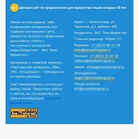
Данный сайт не предназначен для просмотра лицам младше 18 лет.
18+
Адрес: г. Калининград, ул.
Любое использование, либо
Гаражная, д.2, кабинет 308
копирование материалов или
подборки материалов сайта,
Учредитель: ЗАО "Твик Маркетинг"
элементов дизайна и оформления
Главный редактор: Обрехт О.Г.
допускается только с
Редакция:
+7 (4012) 99-21-76
письменного разрешения
news@newkaliningrad.ru
правообладателя - ЗАО «Твик
Маркетинг».
Реклама:
+7 (4012) 31-07-07
reklama@newkaliningrad.ru
Материалы с пометкой «Бизнес»,
Афиша:
afisha@newkaliningrad.ru
«Партнерский материал», «ПМ»,
«PR», «Спецпроект» - публикуются
Техподдержка:
на правах рекламы.
support@newkaliningrad.ru
Общие вопросы:
Сайт newkaliningrad.ru использует
info@newkaliningrad.ru
файлы cookie. Продолжая работу
с сайтом, вы соглашаетесь на
сбор и последующую
обработку
файлов cookie.