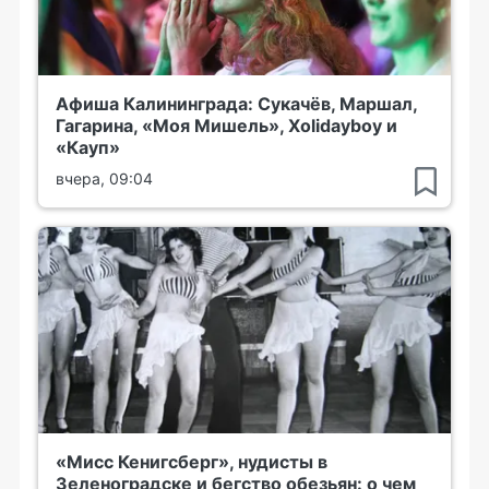
Афиша Калининграда: Сукачёв, Маршал,
Гагарина, «Моя Мишель», Xolidayboy и
«Кауп»
вчера, 09:04
«Мисс Кенигсберг», нудисты в
Зеленоградске и бегство обезьян: о чем