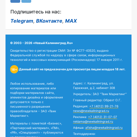
Подпишитесь на нас:
Telegram
,
ВКонтакте
,
MAX
© 2003 - 2026 «Новый Калининград.Ru»
Свидетельство о регистрации СМИ: Эл № ФС77-43520, выдано
Федеральной службой по надзору в сфере связи, информационных
технологий и массовых коммуникаций (Роскомнадзор) 17 января 2011 г.
Данный сайт не предназначен для просмотра лицам младше 18 лет.
18+
Адрес: г. Калининград, ул.
Любое использование, либо
Гаражная, д.2, кабинет 308
копирование материалов или
подборки материалов сайта,
Учредитель: ЗАО "Твик Маркетинг"
элементов дизайна и оформления
Главный редактор: Обрехт О.Г.
допускается только с
Редакция:
+7 (4012) 99-21-76
письменного разрешения
news@newkaliningrad.ru
правообладателя - ЗАО «Твик
Маркетинг».
Реклама:
+7 (4012) 31-07-07
reklama@newkaliningrad.ru
Материалы с пометкой «Бизнес»,
Афиша:
afisha@newkaliningrad.ru
«Партнерский материал», «ПМ»,
«PR», «Спецпроект» - публикуются
Техподдержка: