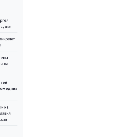
ергея
 судья
ланируют
»
рены
ти на
ргей
комедии»
в» на
главил
ский