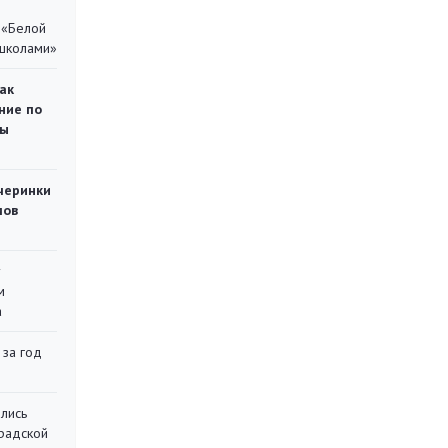
 «Белой
 школами»
ак
ние по
ты
черинки
мов
у
м
а
 за год
лись
градской