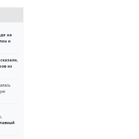
аде на
лен и
сказали,
ров из
алась
кую
,
главный