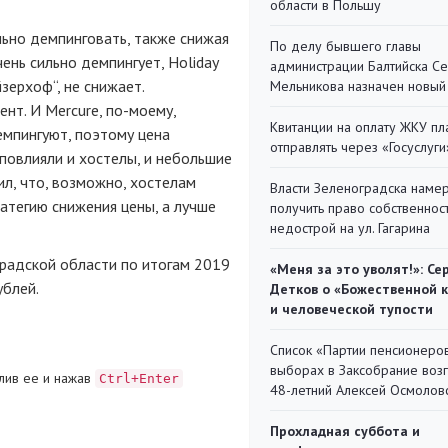
области в Польшу
льно демпинговать, также снижая
По делу бывшего главы
ень сильно демпингует, Holiday
администрации Балтийска С
зерхоф“, не снижает.
Мельникова назначен новый
ент. И Mercure, по-моему,
Квитанции на оплату ЖКУ п
демпингуют, поэтому цена
отправлять через «Госуслуги
о повлияли и хостелы, и небольшие
ил, что, возможно, хостелам
Власти Зеленоградска наме
атегию снижения цены, а лучше
получить право собственнос
недострой на ул. Гагарина
градской области по итогам 2019
«Меня за это уволят!»: Се
ублей.
Детков о «Божественной 
и человеческой тупости
Список «Партии пенсионеро
выборах в Заксобрание воз
лив ее и нажав
Ctrl+Enter
48-летний Алексей Осмолов
Прохладная суббота и