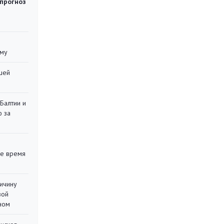
 прогноз
уму
шей
 Балтии и
ю за
ее время
ричину
вой
ном