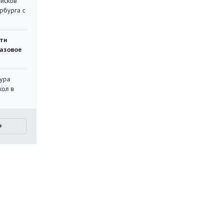
писков
рбурга с
ти
газовое
тура
кол в