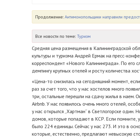
Продолжение:
Антимонопольщики направили предост
Все новости по теме:
Туризм
Средняя цена размещения в Калининградской обла
культуры и туризма Андрей Ермак на пресс-конфе
корреспондент «Нового Калининграда». По его с
демпингу крупных отелей и росту количества хос
«Цена-то снизилась на сегодняшний момент, если
раз за счет того, что у нас хостелов много появи
три, остальные перешли на сдачу жилья в наем. О
Airbnb. У нас появилось очень много отелей, осо
у нас открылся „Хартман“ в Светлогорске один. Н
домов, которые попадают в КСР. Если помните, 
было 224 единицы. Сейчас у нас 273. И это в осн
которые, естественно, предлагают невысокую с