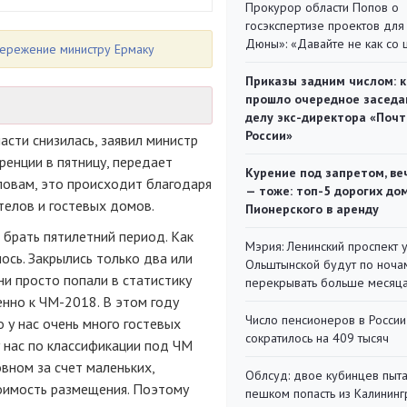
Прокурор области Попов о
госэкспертизе проектов для
Дюны»: «Давайте не как со
ережение министру Ермаку
Приказы задним числом: к
прошло очередное заседа
делу экс-директора «Поч
России»
сти снизилась, заявил министр
ренции в пятницу, передает
Курение под запретом, ве
ловам, это происходит благодаря
— тоже: топ-5 дорогих до
телов и гостевых домов.
Пионерского в аренду
 брать пятилетний период. Как
Мэрия: Ленинский проспект 
лось. Закрылись только два или
Ольштынской будут по ноча
ни просто попали в статистику
перекрывать больше месяц
бенно к ЧМ-2018. В этом году
Число пенсионеров в России
о у нас очень много гостевых
сократилось на 409 тысяч
у нас по классификации под ЧМ
овном за счет маленьких,
Облсуд: двое кубинцев пыта
тоимость размещения. Поэтому
пешком попасть из Калинин