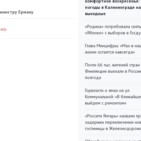
комфортное воскресенье:
погоды в Калининграде на
инистру Ермаку
выходные
«Родина» потребовала снять
лась
«Яблоко» с выборов в Госд
Глава Минцифры: «Мах в на
жизни остается навсегда»
Почти 66 тыс. жителей стран
Финляндии въехали в Росси
полгода
Горвласти о ямах на ул.
Коммунальной: «В ближайш
выйдем с ремонтом»
«Россети Янтарь» назвали п
задержки переключения но
гостиницы в Железнодорож