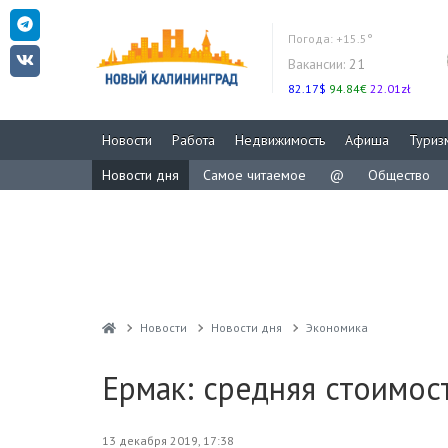
Погода:
+15.5°
Вакансии:
21
82.17$
94.84€
22.01zł
Новости
Работа
Недвижимость
Афиша
Туриз
Новости дня
Самое читаемое
@
Общество
Новости
Новости дня
Экономика
Ермак: средняя стоимос
13 декабря 2019, 17:38