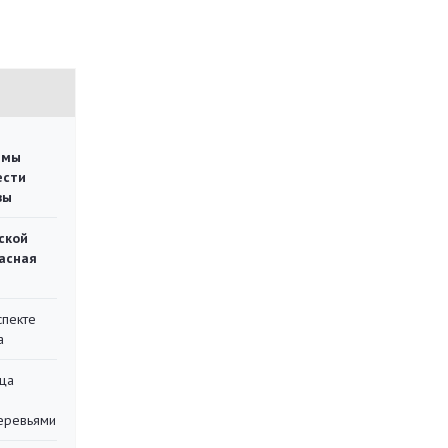
емы
ести
вы
ской
асная
спекте
а
ца
еревьями