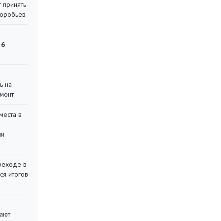
 принять
воробьев
 6
ь на
монт
места в
ли
реходе в
ся итогов
вают