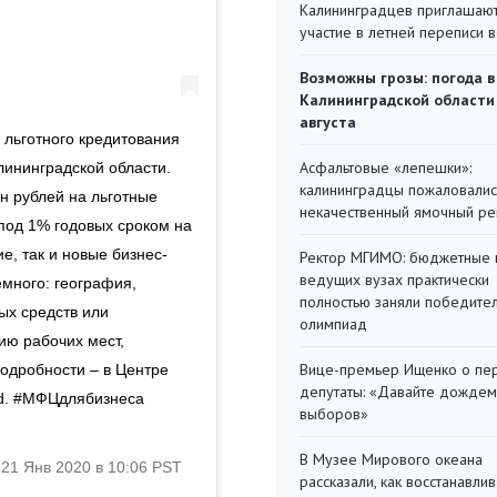
Калининградцев приглашают
участие в летней переписи 
Возможны грозы: погода в
Калининградской области
августа
 льготного кредитования
Асфальтовые «лепешки»:
лининградской области.
калининградцы пожаловалис
н рублей на льготные
некачественный ямочный ре
 под 1% годовых сроком на
е, так и новые бизнес-
Ректор МГИМО: бюджетные 
ведущих вузах практически
емного: география,
полностью заняли победите
ых средств или
олимпиад
ию рабочих мест,
Вице-премьер Ищенко о пе
одробности – в Центре
депутаты: «Давайте дождем
ad. #МФЦдлябизнеса
выборов»
В Музее Мирового океана
)
21 Янв 2020 в 10:06 PST
рассказали, как восстанавли