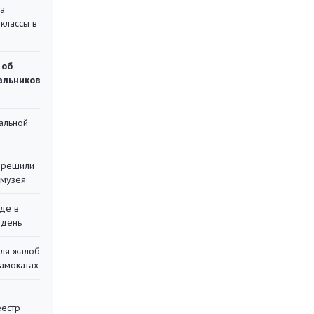
на
классы в
 об
чальников
альной
 решили
 музея
де в
 день
для жалоб
самокатах
еестр