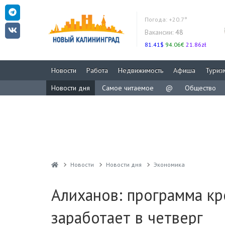
Погода:
+20.7°
Вакансии:
48
81.41$
94.06€
21.86zł
Новости
Работа
Недвижимость
Афиша
Туриз
Новости дня
Самое читаемое
@
Общество
Новости
Новости дня
Экономика
Алиханов: программа кр
заработает в четверг