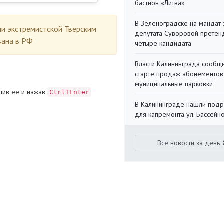
бастион «Литва»
В Зеленоградске на мандат 
ии экстремистской Тверским
депутата Суворовой претен
вана в РФ
четыре кандидата
Власти Калининграда сообщ
старте продаж абонементов
муниципальные парковки
лив ее и нажав
Ctrl+Enter
В Калининграде нашли под
для капремонта ул. Бассейн
Все новости за день