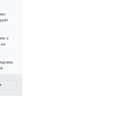
экс-
дуют
или о
 на
рядчика
ой