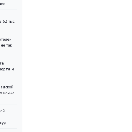
дия
в
 62 тыс.
ителей
 не так
га
порта и
радской
их ночью
ной
 суд