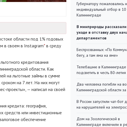
Губернатору пожаловались 
индивидуальный отбор в 10 
Калининграде
В минприроды рассказали
уходе в отставку двух на
департаментов
остоке области под 1% годовых
ом в своем в Instagram
*
в среду
Беспрозванных: «По Коммун
бегу, а там яма на яме»
 льготного кредитования
Телебашню в Калининграде
лининградской области. Как
подсветить в честь 80-летия
лей на льготные займы в сумме
сроком на 7 лет. На них могут
Два человека погибли на во
ес-проекты», — написал на своей
Калининградской области за
В России запустили чат-бот 
ния кредита: география,
на нарушителей на электро
ых средств или инвестиционные
Дом на Зоологической в
 залоговое обеспечение
Калининграде включили в р