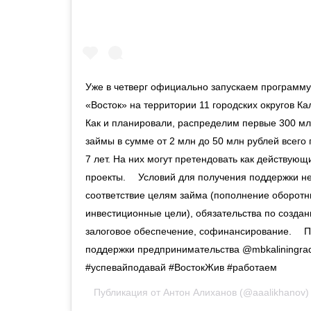
Уже в четверг официально запускаем программу
«Восток» на территории 11 городских округов Ка
Как и планировали, распределим первые 300 мл
займы в сумме от 2 млн до 50 млн рублей всего
7 лет. На них могут претендовать как действующи
проекты. ⠀ Условий для получения поддержки н
соответствие целям займа (пополнение оборотн
инвестиционные цели), обязательства по создан
залоговое обеспечение, софинансирование. ⠀ П
поддержки предпринимательства @mbkaliningr
#успевайподавай #ВостокЖив #работаем
Публикация от
Антон Алиханов
(@aaalikhanov