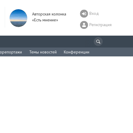
Вход
Авторская колонка
«Есть мнение»
Регистрация
орепортажи
Темы новостей
Конференции