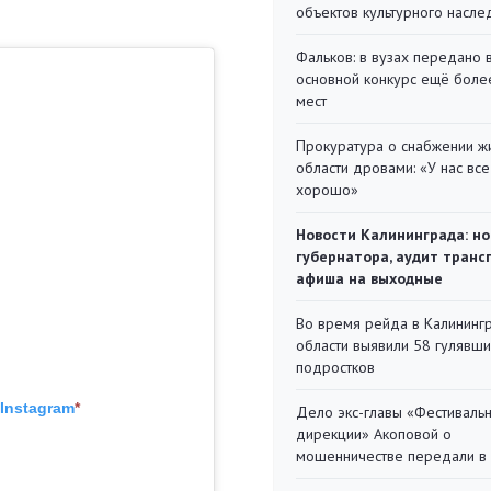
объектов культурного насле
Фальков: в вузах передано 
основной конкурс ещё более
мест
Прокуратура о снабжении ж
области дровами: «У нас все
хорошо»
Новости Калининграда: но
губернатора, аудит транс
афиша на выходные
Во время рейда в Калининг
области выявили 58 гулявш
подростков
Instagram
*
Дело экс-главы «Фестиваль
дирекции» Акоповой о
мошенничестве передали в