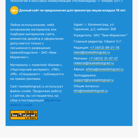
технологий и массовых коммуникаций (Роскомнадзор) 17 января 2011 г.
Данный сайт не предназначен для просмотра лицам младше 18 лет.
18+
Адрес: г. Калининград, ул.
Любое использование, либо
Гаражная, д.2, кабинет 308
копирование материалов или
подборки материалов сайта,
Учредитель: ЗАО "Твик Маркетинг"
элементов дизайна и оформления
Главный редактор: Обрехт О.Г.
допускается только с
Редакция:
+7 (4012) 99-21-76
письменного разрешения
news@newkaliningrad.ru
правообладателя - ЗАО «Твик
Маркетинг».
Реклама:
+7 (4012) 31-07-07
reklama@newkaliningrad.ru
Материалы с пометкой «Бизнес»,
Афиша:
afisha@newkaliningrad.ru
«Партнерский материал», «ПМ»,
«PR», «Спецпроект» - публикуются
Техподдержка:
на правах рекламы.
support@newkaliningrad.ru
Общие вопросы:
Сайт newkaliningrad.ru использует
info@newkaliningrad.ru
файлы cookie. Продолжая работу
с сайтом, вы соглашаетесь на
сбор и последующую
обработку
файлов cookie.