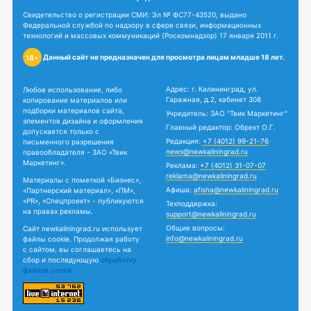
Свидетельство о регистрации СМИ: Эл № ФС77-43520, выдано
Федеральной службой по надзору в сфере связи, информационных
технологий и массовых коммуникаций (Роскомнадзор) 17 января 2011 г.
Данный сайт не предназначен для просмотра лицам младше 18 лет.
18+
Адрес: г. Калининград, ул.
Любое использование, либо
Гаражная, д.2, кабинет 308
копирование материалов или
подборки материалов сайта,
Учредитель: ЗАО "Твик Маркетинг"
элементов дизайна и оформления
Главный редактор: Обрехт О.Г.
допускается только с
Редакция:
+7 (4012) 99-21-76
письменного разрешения
news@newkaliningrad.ru
правообладателя - ЗАО «Твик
Маркетинг».
Реклама:
+7 (4012) 31-07-07
reklama@newkaliningrad.ru
Материалы с пометкой «Бизнес»,
Афиша:
afisha@newkaliningrad.ru
«Партнерский материал», «ПМ»,
«PR», «Спецпроект» - публикуются
Техподдержка:
на правах рекламы.
support@newkaliningrad.ru
Общие вопросы:
Сайт newkaliningrad.ru использует
info@newkaliningrad.ru
файлы cookie. Продолжая работу
с сайтом, вы соглашаетесь на
сбор и последующую
обработку
файлов cookie.