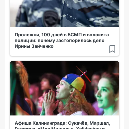
Пролежни, 100 дней в БСМП и волокита
полиции: почему застопорилось дело
Ирины Зайченко
Афиша Калининграда: Сукачёв, Маршал,
Гагарина, «Моя Мишель», Xolidayboy и