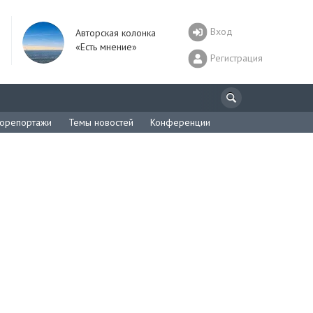
Вход
Авторская колонка
«Есть мнение»
Регистрация
орепортажи
Темы новостей
Конференции