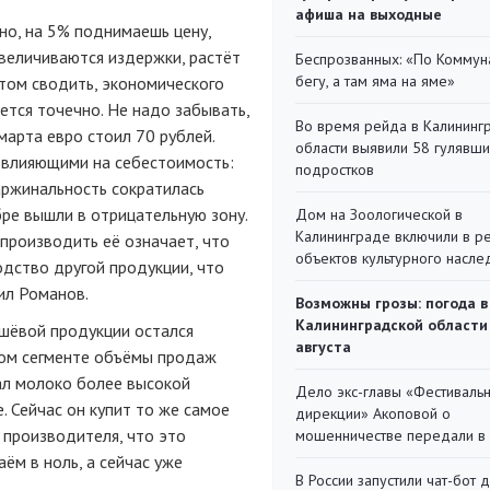
афиша на выходные
но, на 5% поднимаешь цену,
величиваются издержки, растёт
Беспрозванных: «По Коммун
бегу, а там яма на яме»
итом сводить, экономического
тся точечно. Не надо забывать,
Во время рейда в Калининг
 марта евро стоил 70 рублей.
области выявили 58 гулявш
 влияющими на себестоимость:
подростков
аржинальность сократилась
бре вышли в отрицательную зону.
Дом на Зоологической в
Калининграде включили в р
производить её означает, что
объектов культурного насле
одство другой продукции, что
ил Романов.
Возможны грозы: погода в
Калининградской области
ешёвой продукции остался
августа
гом сегменте объёмы продаж
ал молоко более высокой
Дело экс-главы «Фестиваль
. Сейчас он купит то же самое
дирекции» Акоповой о
 производителя, что это
мошенничестве передали в
ём в ноль, а сейчас уже
В России запустили чат-бот 