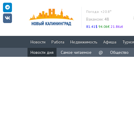
Погода:
+20.8°
Вакансии:
48
81.41$
94.06€
21.86zł
Новости
Работа
Недвижимость
Афиша
Туриз
Новости дня
Самое читаемое
@
Общество