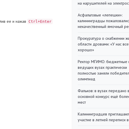
на нарушителей на электро
Асфальтовые «лепешки»:
калининградцы пожаловалис
лив ее и нажав
Ctrl+Enter
некачественный ямочный ре
Прокуратура о снабжении ж
области дровами: «У нас все
хорошо»
Ректор МГИМО: бюджетные 
ведущих вузах практически
полностью заняли победите
олимпиад
Фальков: в вузах передано 
основной конкурс ещё более
мест
Калининградцев приглашают
участие в летней переписи 