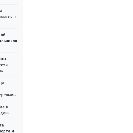
на
классы в
 об
чальников
емы
ести
вы
ца
еревьями
де в
 день
га
порта и