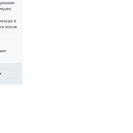
 решили
 музея
реходе в
ся итогов
вают