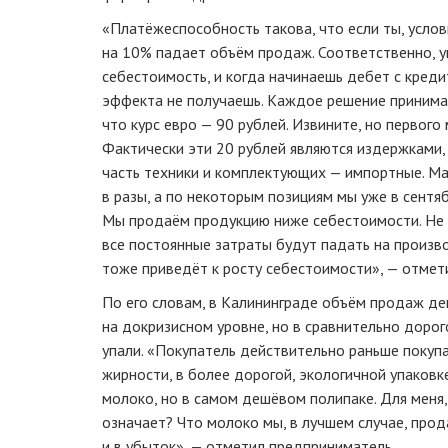
«Платёжеспособность такова, что если ты, услов
на 10% падает объём продаж. Соответственно, у
себестоимость, и когда начинаешь дебет с кред
эффекта не получаешь. Каждое решение принимае
что курс евро — ​90 рублей. Извините, но первого
Фактически эти 20 рублей являются издержками,
часть техники и комплектующих — ​импортные. М
в разы, а по некоторым позициям мы уже в сентя
Мы продаём продукцию ниже себестоимости. Не 
все постоянные затраты будут падать на произв
тоже приведёт к росту себестоимости», — отмет
По его словам, в Калининграде объём продаж д
на докризисном уровне, но в сравнительно доро
упали. «Покупатель действительно раньше покуп
жирности, в более дорогой, экологичной упаковке
молоко, но в самом дешёвом полипаке. Для меня,
означает? Что молоко мы, в лучшем случае, прода
и в убыток», — отметил предприниматель.