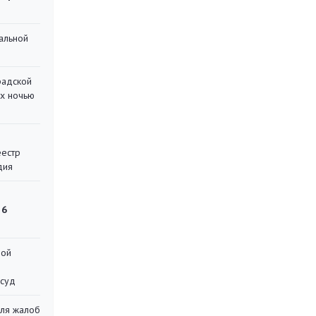
альной
радской
их ночью
еестр
дия
 6
ной
 суд
для жалоб