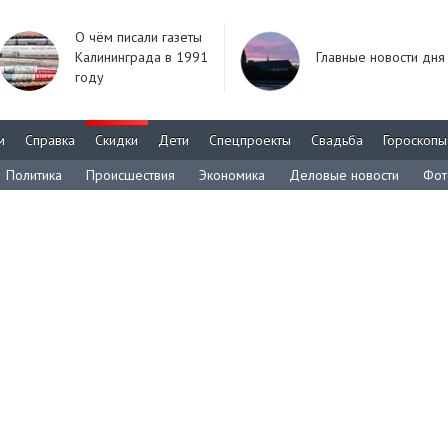
О чём писали газеты
Калининграда в 1991
Главные новости дня
году
м
Справка
Скидки
Дети
Спецпроекты
Свадьба
Гороскопы
Политика
Происшествия
Экономика
Деловые новости
Фот