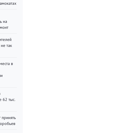
самокатах
ь на
монт
ителей
 не так
места в
ли
в
 62 тыс.
 принять
воробьев