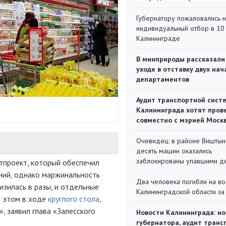
Губернатору пожаловались 
индивидуальный отбор в 10 
Калининграде
В минприроды рассказали
уходе в отставку двух на
департаментов
Аудит транспортной сист
Калининграда хотят пров
совместно с мэрией Моск
Очевидец: в районе Виштын
десять машин оказались
заблокированы упавшими д
тпроект, который обеспечил
ний, однако маржинальность
Два человека погибли на во
зилась в разы, и отдельные
Калининградской области за
б этом в ходе
круглого стола
,
, заявил глава «Залесского
Новости Калининграда: но
губернатора, аудит транс