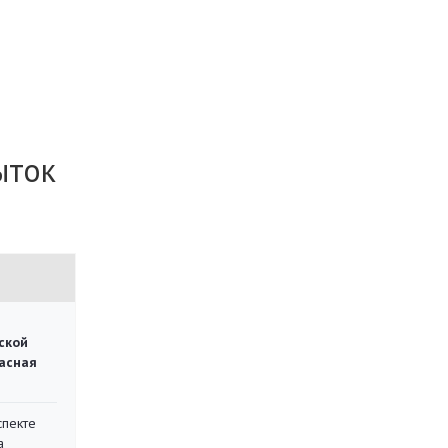
ыток
ской
асная
спекте
а