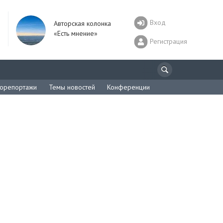
Вход
Авторская колонка
«Есть мнение»
Регистрация
орепортажи
Темы новостей
Конференции