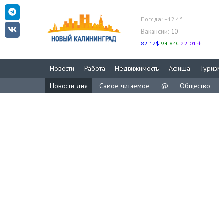
Погода:
+12.4°
Вакансии:
10
82.17$
94.84€
22.01zł
Новости
Работа
Недвижимость
Афиша
Туриз
Новости дня
Самое читаемое
@
Общество