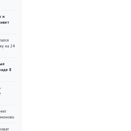
ж и
живет
тался
ку на 24
ые
раде 8
ь
е
оект
Мамоново
охват