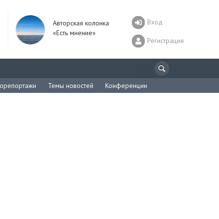
Вход
Авторская колонка
«Есть мнение»
Регистрация
орепортажи
Темы новостей
Конференции