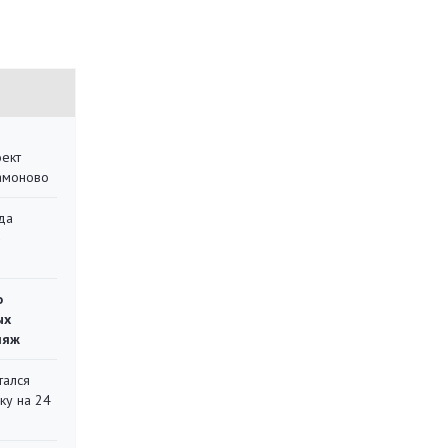
оект
Мамоново
да
»
о
ых
ляж
тался
ку на 24