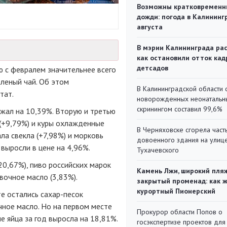
Возможны кратковременн
дожди: погода в Калининг
августа
В мэрии Калининграда рас
как остановили отток кад
детсадов
ю с февралем значительнее всего
еленый чай. Об этом
В Калининградской области 
тат.
новорожденных неонаталь
скринингом составил 99,6%
жал на 10,39%. Вторую и третью
(+9,79%) и куры охлажденные
В Черняховске сгорела част
а свекла (+7,98%) и морковь
довоенного здания на улиц
 выросли в цене на 4,96%.
Тухачевского
-20,67%), пиво российских марок
Камень Лжи, широкий пля
ивочное масло (3,83%).
закрытый променад: как 
курортный Пионерский
е остались сахар-песок
ечное масло. Но на первом месте
Прокурор области Попов о
е яйца за год выросла на 18,81%.
госэкспертизе проектов для