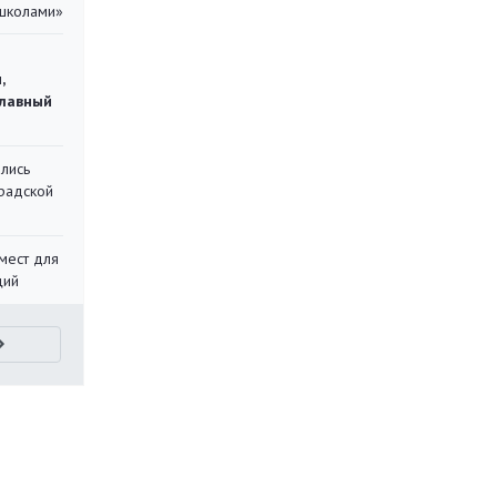
 школами»
,
главный
лись
градской
мест для
ций