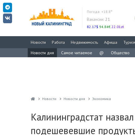
Погода:
+18.8°
Вакансии:
21
82.17$
94.84€
22.01zł
Новости
Работа
Недвижимость
Афиша
Туриз
Новости дня
Самое читаемое
@
Общество
Новости
Новости дня
Экономика
Калининградстат назва
подешевевшие продукты