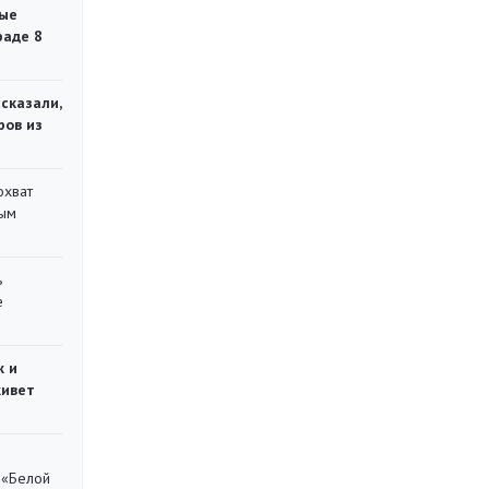
ые
раде 8
сказали,
ров из
охват
ным
ь
е
ж и
живет
 «Белой