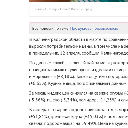
Виталий Невар / Новый Калининград
Все новости по теме:
Продуктовая безопасность
В Калининградской области в марте по сравнени
выросли потребительские цены, в том числе на з
в понедельник, 12 апреля, сообщил Калининградс
По данным службы, зеленый чай за месяц подоро
позицию занимают кулинарные изделия из птицы 
и мороженые (+8,18%). Также ощутимо подорожал
(+6,65%). Куриные яйца, по официальным данным,
За месяц индекс цен снизился на свежие огурцы (
(-5,56%), пшено (-5,34%), помидоры (-4,23%) и сл
В лидерах товаров, подорожавших за год, в март
(+51,81%), гречневая крупа (+35,03%) и подсолн
свекла, подорожавшая на 59,49%. Цена на курины