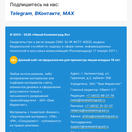
Подпишитесь на нас:
Telegram
,
ВКонтакте
,
MAX
© 2003 - 2026 «Новый Калининград.Ru»
Свидетельство о регистрации СМИ: Эл № ФС77-43520, выдано
Федеральной службой по надзору в сфере связи, информационных
технологий и массовых коммуникаций (Роскомнадзор) 17 января 2011 г.
Данный сайт не предназначен для просмотра лицам младше 18 лет.
18+
Адрес: г. Калининград, ул.
Любое использование, либо
Гаражная, д.2, кабинет 308
копирование материалов или
подборки материалов сайта,
Учредитель: ЗАО "Твик Маркетинг"
элементов дизайна и оформления
Главный редактор: Обрехт О.Г.
допускается только с
Редакция:
+7 (4012) 99-21-76
письменного разрешения
news@newkaliningrad.ru
правообладателя - ЗАО «Твик
Маркетинг».
Реклама:
+7 (4012) 31-07-07
reklama@newkaliningrad.ru
Материалы с пометкой «Бизнес»,
Афиша:
afisha@newkaliningrad.ru
«Партнерский материал», «ПМ»,
«PR», «Спецпроект» - публикуются
Техподдержка:
на правах рекламы.
support@newkaliningrad.ru