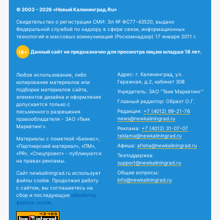
© 2003 - 2026 «Новый Калининград.Ru»
Свидетельство о регистрации СМИ: Эл № ФС77-43520, выдано
Федеральной службой по надзору в сфере связи, информационных
технологий и массовых коммуникаций (Роскомнадзор) 17 января 2011 г.
Данный сайт не предназначен для просмотра лицам младше 18 лет.
18+
Адрес: г. Калининград, ул.
Любое использование, либо
Гаражная, д.2, кабинет 308
копирование материалов или
подборки материалов сайта,
Учредитель: ЗАО "Твик Маркетинг"
элементов дизайна и оформления
Главный редактор: Обрехт О.Г.
допускается только с
Редакция:
+7 (4012) 99-21-76
письменного разрешения
news@newkaliningrad.ru
правообладателя - ЗАО «Твик
Маркетинг».
Реклама:
+7 (4012) 31-07-07
reklama@newkaliningrad.ru
Материалы с пометкой «Бизнес»,
Афиша:
afisha@newkaliningrad.ru
«Партнерский материал», «ПМ»,
«PR», «Спецпроект» - публикуются
Техподдержка:
на правах рекламы.
support@newkaliningrad.ru
Общие вопросы:
Сайт newkaliningrad.ru использует
info@newkaliningrad.ru
файлы cookie. Продолжая работу
с сайтом, вы соглашаетесь на
сбор и последующую
обработку
файлов cookie.