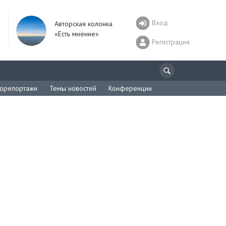
Вход
Авторская колонка
«Есть мнение»
Регистрация
орепортажи
Темы новостей
Конференции