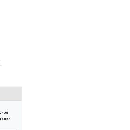
a
ской
асная