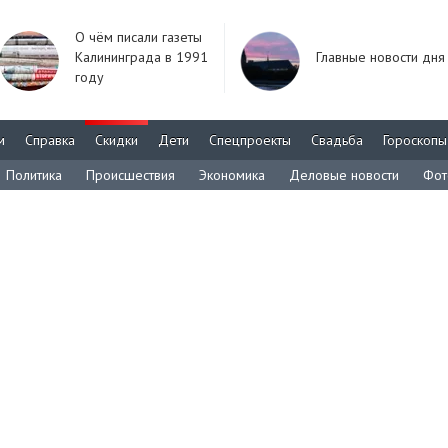
О чём писали газеты
Калининграда в 1991
Главные новости дня
году
м
Справка
Скидки
Дети
Спецпроекты
Свадьба
Гороскопы
Политика
Происшествия
Экономика
Деловые новости
Фот