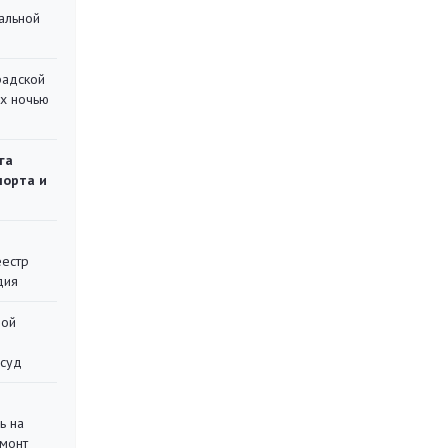
альной
радской
их ночью
га
порта и
еестр
дия
ной
 суд
ь на
монт