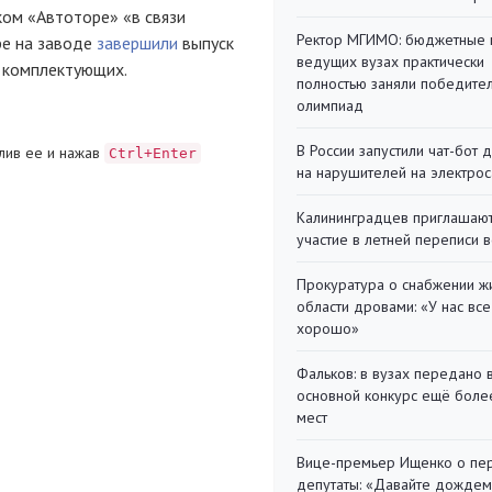
ком «Автоторе» «в связи
Ректор МГИМО: бюджетные 
ре на заводе
завершили
выпуск
ведущих вузах практически
в комплектующих.
полностью заняли победите
олимпиад
В России запустили чат-бот 
лив ее и нажав
Ctrl+Enter
на нарушителей на электро
Калининградцев приглашают
участие в летней переписи 
Прокуратура о снабжении ж
области дровами: «У нас все
хорошо»
Фальков: в вузах передано 
основной конкурс ещё более
мест
Вице-премьер Ищенко о пе
депутаты: «Давайте дождем