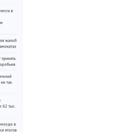
места в
ли
для жалоб
самокатах
 принять
воробьев
ителей
 не так
в
 62 тыс.
реходе в
ся итогов