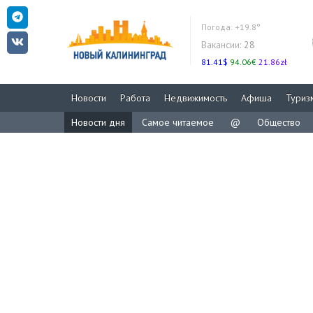
Погода:
+19.8°
Вакансии:
28
81.41$
94.06€
21.86zł
Новости
Работа
Недвижимость
Афиша
Туриз
Новости дня
Самое читаемое
@
Общество