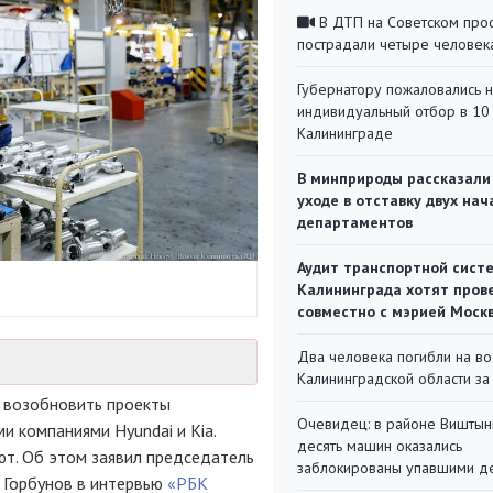
В ДТП на Советском про
пострадали четыре человек
Губернатору пожаловались 
индивидуальный отбор в 10 
Калининграде
В минприроды рассказали
уходе в отставку двух на
департаментов
Аудит транспортной сист
Калининграда хотят пров
совместно с мэрией Моск
Два человека погибли на во
Калининградской области за
 возобновить проекты
Очевидец: в районе Виштын
и компаниями Hyundai и Kia.
десять машин оказались
т. Об этом заявил председатель
заблокированы упавшими д
 Горбунов в интервью
«РБК