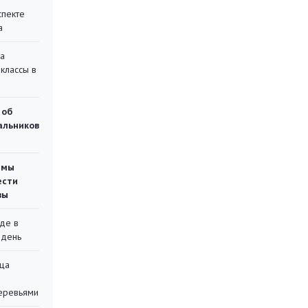
спекте
а
на
классы в
 об
чальников
емы
ести
вы
де в
 день
ца
еревьями