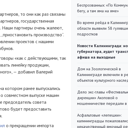
Беспрозванных: «По Коммун
бегу, а там яма на яме»
артнеров, то они как раз связаны
 партнеров, государственная
Во время рейда в Калининг
я. Наши партнеры очень жалеют,
области выявили 58 гулявш
подростков
, „приостановить производство“.
овлении проектов с нашими
Новости Калининграда: но
рбунов.
губернатора, аудит транс
афиша на выходные
говоры «как с действующими, так
вать линейку продукции,
Дом на Зоологической в
ного», — добавил Валерий
Калининграде включили в р
объектов культурного насле
 на котором ранее выпускались
Дело экс-главы «Фестиваль
я о совместном выпуске машин
дирекции» Акоповой о
е председатель совета
мошенничестве передали в
отово будет предоставить
Асфальтовые «лепешки»:
я.
калининградцы пожаловалис
вил
о прекращении импорта
некачественный ямочный ре