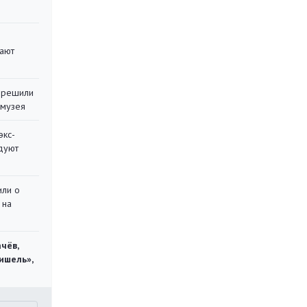
вают
 решили
 музея
экс-
дуют
или о
 на
чёв,
ишель»,