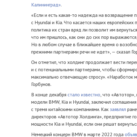
Калининград»
.
«Если и есть какая-то надежда на возвращение п
с Hyundai и Kia. Что касается наших европейских
политика их стран вряд ли позволит им вернутьс
что им пришлось, как они до сих пор выражаются
Но в любом случае в ближайшее время о возобн
прежними партнерами речи не идет», — сказал Го
Он отметил, что холдинг продолжает вести пере
и с потенциальными партнерами, чтобы сформиро
максимально отвечающую спросу». «Наработок м
Горбунов.
В конце декабря
стало известно
, что «Автотор»,
модели BMW, Kia и Hyundai, заключил соглашени
с тремя китайскими компаниями. Как
заявлял
ране
директоров «Автотор Холдинга», предприятие г
мощности Kia и Hyundai, если они решат вернутьс
Немецкий концерн BMW в марте 2022 года
объя