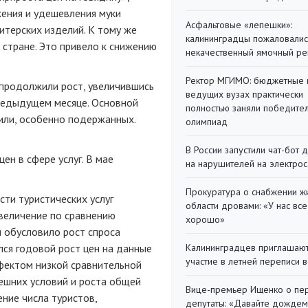
ения и удешевления муки
Асфальтовые «лепешки»:
терских изделий. К тому же
калининградцы пожаловалис
 стране. Это привело к снижению
некачественный ямочный ре
Ректор МГИМО: бюджетные 
продолжили рост, увеличившись
ведущих вузах практически
редыдущем месяце. Основной
полностью заняли победите
или, особенно подержанных.
олимпиад
В России запустили чат-бот 
ен в сфере услуг. В мае
на нарушителей на электро
Прокуратура о снабжении ж
ти туристических услуг
области дровами: «У нас все
Увеличение по сравнению
хорошо»
н обусловило рост спроса
ился годовой рост цен на данные
Калининградцев приглашают
участие в летней переписи 
ффектом низкой сравнительной
нешних условий и роста общей
Вице-премьер Ищенко о пе
ние числа туристов,
депутаты: «Давайте дождем