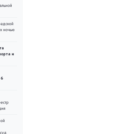
альной
радской
их ночью
га
порта и
 6
еестр
дия
ной
 суд