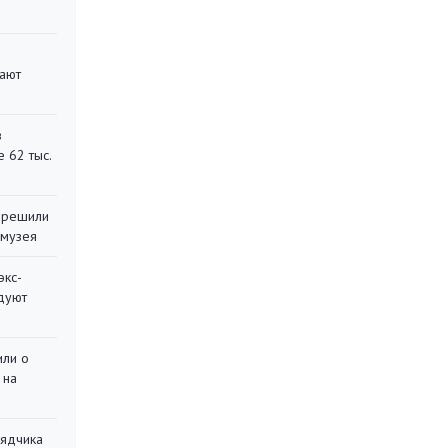
вают
в
 62 тыс.
 решили
 музея
экс-
дуют
или о
 на
рядчика