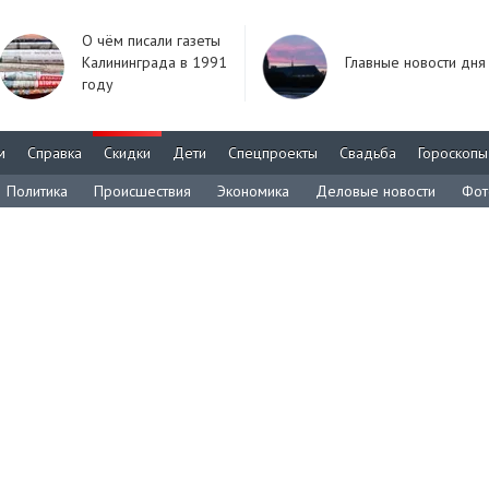
О чём писали газеты
Калининграда в 1991
Главные новости дня
году
м
Справка
Скидки
Дети
Спецпроекты
Свадьба
Гороскопы
Политика
Происшествия
Экономика
Деловые новости
Фот