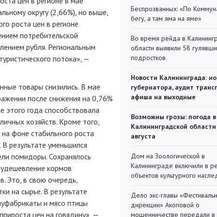
ста цен в регионе в мае
Беспрозванных: «По Коммун
ьному округу (2,66%), но выше,
бегу, а там яма на яме»
ого роста цен в регионе
ением потребительской
Во время рейда в Калининг
лением рубля. Региональным
области выявили 58 гулявш
подростков
туристического потока», —
Новости Калининграда: но
нные товары снизились. В мае
губернатора, аудит транс
афиша на выходные
ражении после снижения на 0,76%
ае этого года способствовала
Возможны грозы: погода в
ичных хозяйств. Кроме того,
Калининградской области
 на фоне стабильного роста
августа
. В результате уменьшился
ели помидоры. Сохранялось
Дом на Зоологической в
Калининграде включили в р
 удешевление кормов
объектов культурного насле
 Это, в свою очередь,
и на сырье. В результате
Дело экс-главы «Фестиваль
олуфабрикаты и мясо птицы
дирекции» Акоповой о
рироста цен на говядину», —
мошенничестве передали в