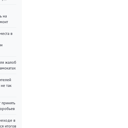
ь на
монт
места в
ли
для жалоб
самокатах
ителей
 не так
 принять
воробьев
реходе в
ся итогов