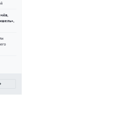
ой
чёв,
ишель»,
ли
 его