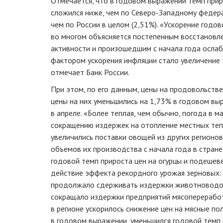
Отмечается, что в годовом выражении темп приро
сложился ниже, чем по Северо-Западному федерал
чем по России в целом (2,51%). «Ускорение годов
во многом объясняется постепенным восстановл
активности и произошедшим с начала года ослаб
фактором ускорения инфляции стало увеличение 
отмечает Банк России.
При этом, по его данным, цены на продовольстве
цены на них уменьшились на 1,73% в годовом вы
в апреле. «Более теплая, чем обычно, погода в м
сокращению издержек на отопление местных тепл
увеличились поставки овощей из других регионов
объемов их производства с начала года в стране
годовой темп прироста цен на огурцы и подешев
действие эффекта рекордного урожая зерновых:
продолжало сдерживать издержки животноводов.
сокращало издержки предприятий мясопереработк
в регионе ускорилось снижение цен на мясные п
в годовом выражении, уменьшился годовой темп п