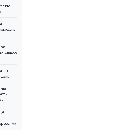
спекте
а
на
классы в
 об
чальников
де в
 день
емы
ести
вы
ца
еревьями