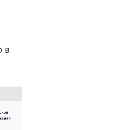
ю в
ской
асная