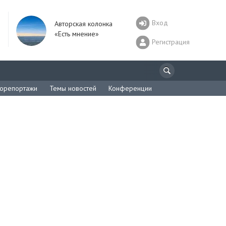
Вход
Авторская колонка
«Есть мнение»
Регистрация
орепортажи
Темы новостей
Конференции