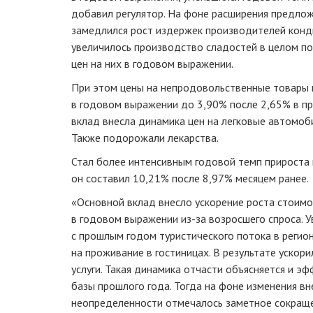
добавил регулятор. На фоне расширения предлож
замедлился рост издержек производителей конди
увеличилось производство сладостей в целом по
цен на них в годовом выражении.
При этом цены на непродовольственные товары 
в годовом выражении до 3,90% после 2,65% в п
вклад внесла динамика цен на легковые автомоб
Также подорожали лекарства.
Стал более интенсивным годовой темп прироста ц
он составил 10,21% после 8,97% месяцем ранее.
«Основной вклад внесло ускорение роста стоимос
в годовом выражении из-за возросшего спроса. 
с прошлым годом туристического потока в регио
на проживание в гостиницах. В результате ускор
услуги. Такая динамика отчасти объясняется и э
базы прошлого года. Тогда на фоне изменения в
неопределенности отмечалось заметное сокраще