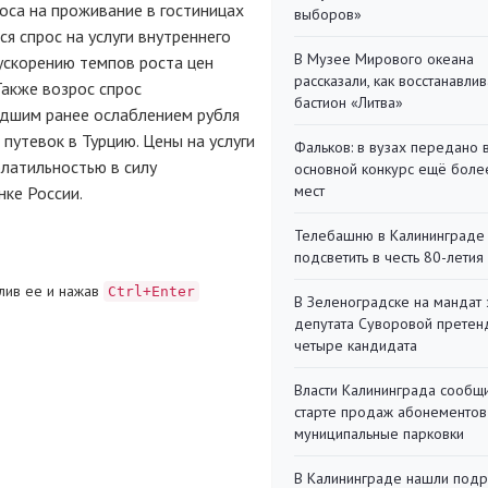
оса на проживание в гостиницах
выборов»
я спрос на услуги внутреннего
В Музее Мирового океана
 ускорению темпов роста цен
рассказали, как восстанавли
Также возрос спрос
бастион «Литва»
едшим ранее ослаблением рубля
путевок в Турцию. Цены на услуги
Фальков: в вузах передано 
латильностью в силу
основной конкурс ещё более
мест
нке России.
Телебашню в Калининграде
подсветить в честь 80-летия
лив ее и нажав
Ctrl+Enter
В Зеленоградске на мандат 
депутата Суворовой претен
четыре кандидата
Власти Калининграда сообщ
старте продаж абонементов
муниципальные парковки
В Калининграде нашли под