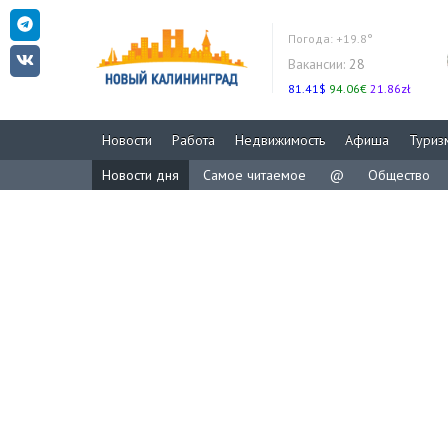
Погода:
+19.8°
Вакансии:
28
81.41$
94.06€
21.86zł
Новости
Работа
Недвижимость
Афиша
Туриз
Новости дня
Самое читаемое
@
Общество