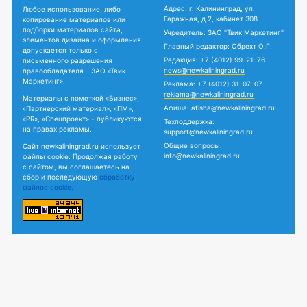
Адрес: г. Калининград, ул.
Любое использование, либо
Гаражная, д.2, кабинет 308
копирование материалов или
подборки материалов сайта,
Учредитель: ЗАО "Твик Маркетинг"
элементов дизайна и оформления
Главный редактор: Обрехт О.Г.
допускается только с
Редакция:
+7 (4012) 99-21-76
письменного разрешения
news@newkaliningrad.ru
правообладателя - ЗАО «Твик
Маркетинг».
Реклама:
+7 (4012) 31-07-07
reklama@newkaliningrad.ru
Материалы с пометкой «Бизнес»,
Афиша:
afisha@newkaliningrad.ru
«Партнерский материал», «ПМ»,
«PR», «Спецпроект» - публикуются
Техподдержка:
на правах рекламы.
support@newkaliningrad.ru
Общие вопросы:
Сайт newkaliningrad.ru использует
info@newkaliningrad.ru
файлы cookie. Продолжая работу
с сайтом, вы соглашаетесь на
сбор и последующую
обработку
файлов cookie.