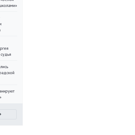
 школами»
у
м
а
ергея
 судья
лись
градской
ланируют
»