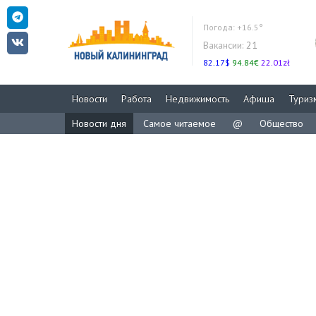
Погода:
+16.5°
Вакансии:
21
82.17$
94.84€
22.01zł
Новости
Работа
Недвижимость
Афиша
Туриз
Новости дня
Самое читаемое
@
Общество