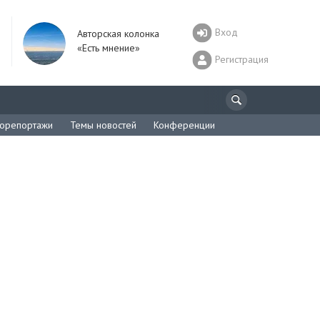
Вход
Авторская колонка
«Есть мнение»
Регистрация
орепортажи
Темы новостей
Конференции