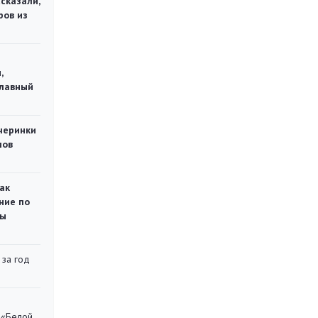
сказали,
ров из
,
главный
черинки
мов
ак
ние по
ты
 за год
 «Белой