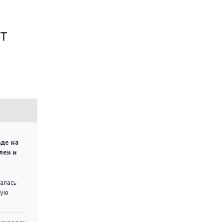
т
аде на
лен и
алась
кую