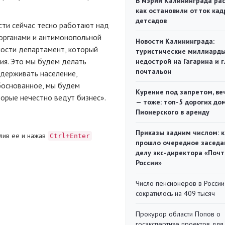
В мэрии Калининграда рас
как остановили отток кад
детсадов
сти сейчас тесно работают над
органами и антимонопольной
Новости Калининграда:
ности департамент, который
туристические миллиарды
ия. Это мы будем делать
недострой на Гагарина и 
почтальон
ддерживать население,
боснованное, мы будем
Курение под запретом, ве
торые нечестно ведут бизнес».
— тоже: топ-5 дорогих до
Пионерского в аренду
Приказы задним числом: к
лив ее и нажав
Ctrl+Enter
прошло очередное заседа
делу экс-директора «Поч
России»
Число пенсионеров в России
сократилось на 409 тысяч
Прокурор области Попов о
госэкспертизе проектов для