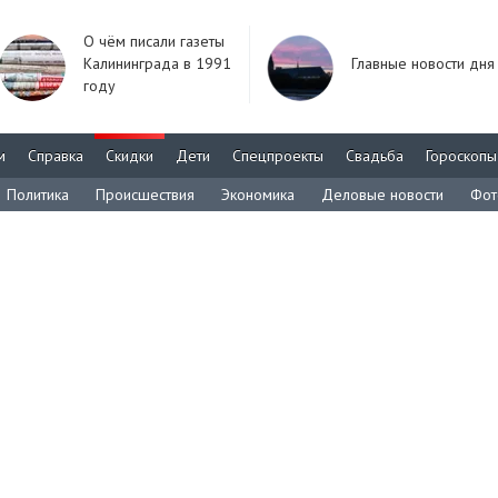
О чём писали газеты
Калининграда в 1991
Главные новости дня
году
м
Справка
Скидки
Дети
Спецпроекты
Свадьба
Гороскопы
Политика
Происшествия
Экономика
Деловые новости
Фот