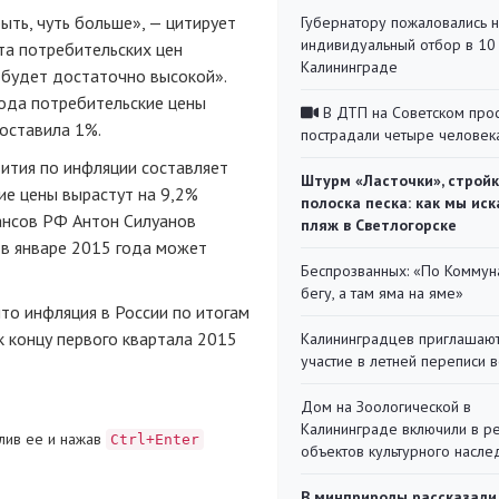
ыть, чуть больше», — цитирует
Губернатору пожаловались 
индивидуальный отбор в 10 
та потребительских цен
Калининграде
а будет достаточно высокой».
года потребительские цены
В ДТП на Советском про
составила 1%.
пострадали четыре человек
ития по инфляции составляет
Штурм «Ласточки», стройк
ие цены вырастут на 9,2%
полоска песка: как мы иск
ансов РФ Антон Силуанов
пляж в Светлогорске
 в январе 2015 года может
Беспрозванных: «По Коммун
бегу, а там яма на яме»
то инфляция в России по итогам
к концу первого квартала 2015
Калининградцев приглашают
участие в летней переписи 
Дом на Зоологической в
Калининграде включили в р
лив ее и нажав
Ctrl+Enter
объектов культурного насле
В минприроды рассказали