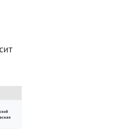
сит
ской
асная