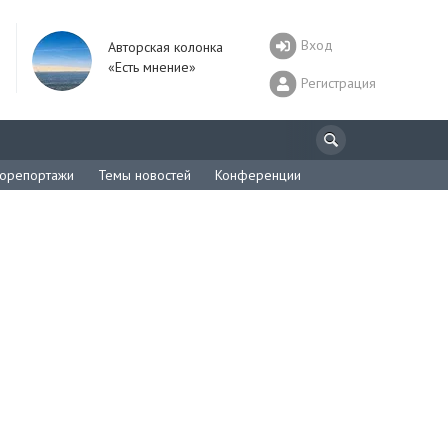
Вход
Авторская колонка
«Есть мнение»
Регистрация
орепортажи
Темы новостей
Конференции