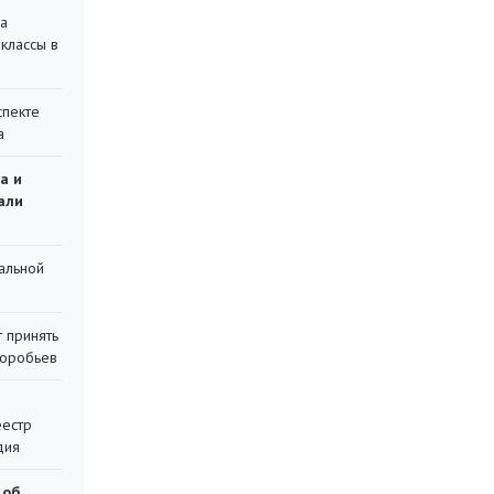
на
классы в
спекте
а
а и
али
альной
 принять
воробьев
еестр
дия
 об