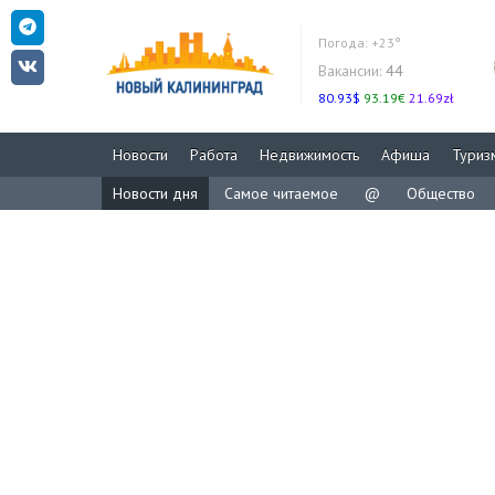
Погода:
+23°
Вакансии:
44
80.93$
93.19€
21.69zł
Новости
Работа
Недвижимость
Афиша
Туриз
Новости дня
Самое читаемое
@
Общество