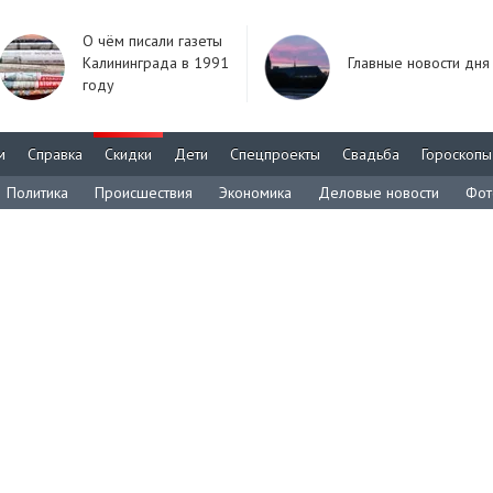
О чём писали газеты
Калининграда в 1991
Главные новости дня
году
м
Справка
Скидки
Дети
Спецпроекты
Свадьба
Гороскопы
Политика
Происшествия
Экономика
Деловые новости
Фот