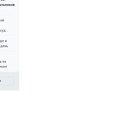
чальников
ной
 суд
де в
 день
ь на
монт