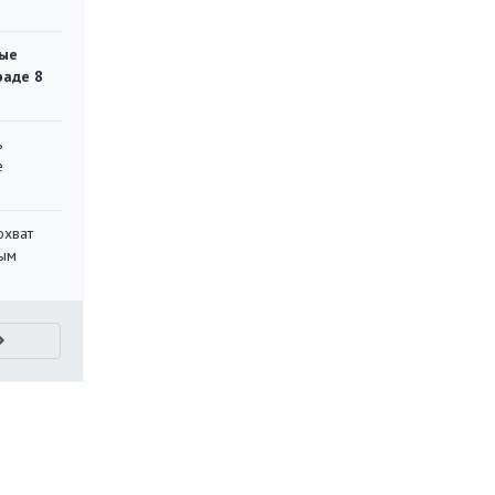
ые
раде 8
ь
е
охват
ным