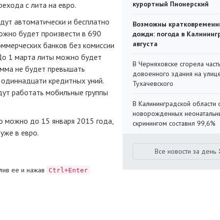
курортный Пионерский
рехода с лита на евро.
удут автоматически и бесплатно
Возможны кратковременн
ожно будет произвести в 690
дожди: погода в Калининг
августа
оммерческих банков без комиссии
До 1 марта литы можно будет
В Черняховске сгорела част
умма не будет превышать
довоенного здания на улиц
а одиннадцати кредитных уний.
Тухачевского
удут работать мобильные группы
В Калининградской области 
новорожденных неонаталь
о можно до 15 января 2015 года,
скринингом составил 99,6%
уже в евро.
Все новости за день
лив ее и нажав
Ctrl+Enter