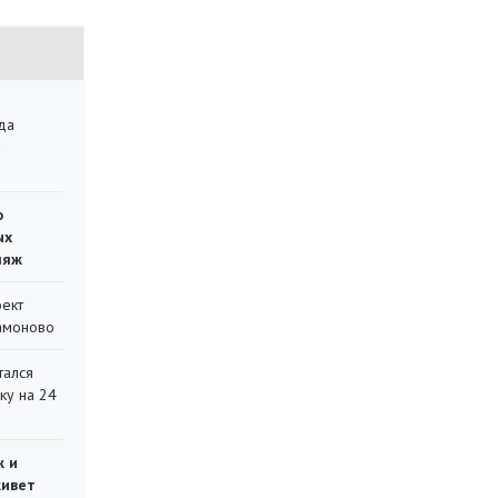
да
»
о
ых
ляж
оект
Мамоново
тался
ку на 24
ж и
живет