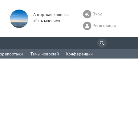
Вход
Авторская колонка
«Есть мнение»
Регистрация
орепортажи
Темы новостей
Конференции