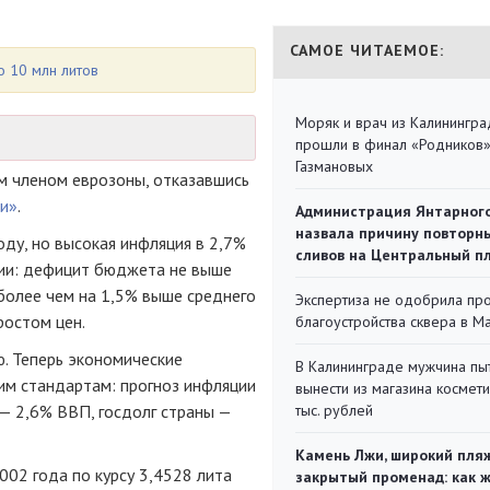
САМОЕ ЧИТАЕМОЕ:
о 10 млн литов
Моряк и врач из Калинингра
прошли в финал «Родников
Газмановых
м
членом еврозоны, отказавшись
и»
.
Администрация Янтарног
назвала причину повторн
оду, но высокая инфляция в 2,7%
сливов на Центральный п
ии: дефицит бюджета не выше
более чем на 1,5% выше среднего
Экспертиза не одобрила пр
ростом цен.
благоустройства сквера в 
ю. Теперь экономические
В Калининграде мужчина пы
им стандартам: прогноз инфляции
вынести из магазина космети
— 2,6% ВВП, госдолг страны —
тыс. рублей
Камень Лжи, широкий пля
002 года по курсу 3,4528 лита
закрытый променад: как 