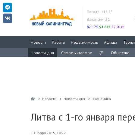
Погода:
+18.8°
Вакансии:
21
82.17$
94.84€
22.01zł
Новости
Работа
Недвижимость
Афиша
Туриз
Новости дня
Самое читаемое
@
Общество
Новости
Новости дня
Экономика
Литва с 1-го января пер
1 января 2015, 10:22