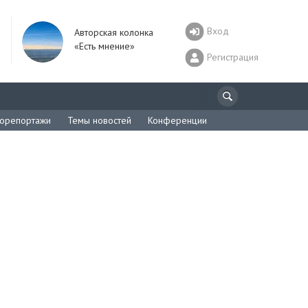
Вход
Авторская колонка
«Есть мнение»
Регистрация
орепортажи
Темы новостей
Конференции