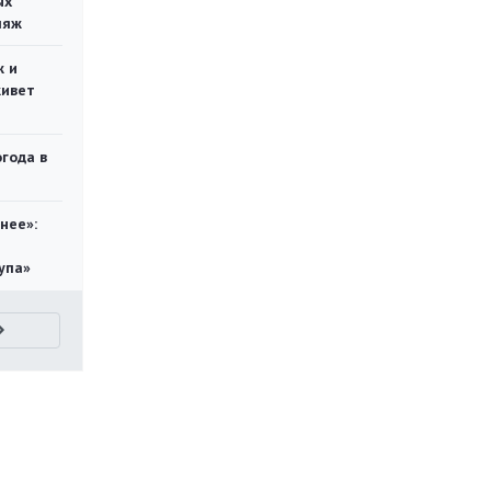
ых
ляж
ж и
живет
огода в
нее»:
упа»