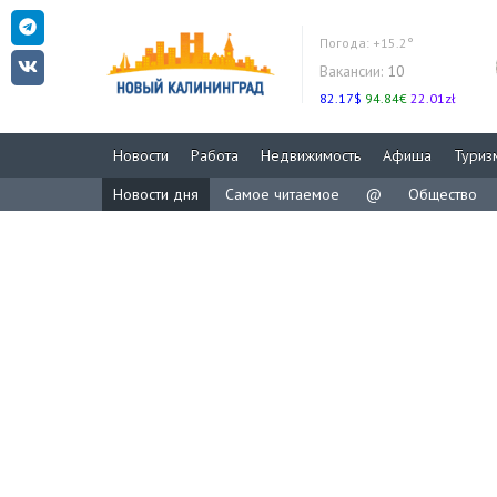
Погода:
+15.2°
Вакансии:
10
82.17$
94.84€
22.01zł
Новости
Работа
Недвижимость
Афиша
Туриз
Новости дня
Самое читаемое
@
Общество