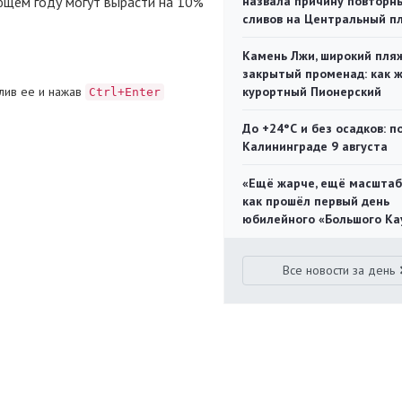
ующем году могут вырасти на 10%
назвала причину повторн
сливов на Центральный п
Камень Лжи, широкий пля
закрытый променад: как 
лив ее и нажав
курортный Пионерский
Ctrl+Enter
До +24°С и без осадков: п
Калининграде 9 августа
«Ещё жарче, ещё масштаб
как прошёл первый день
юбилейного «Большого Ка
Все новости за день