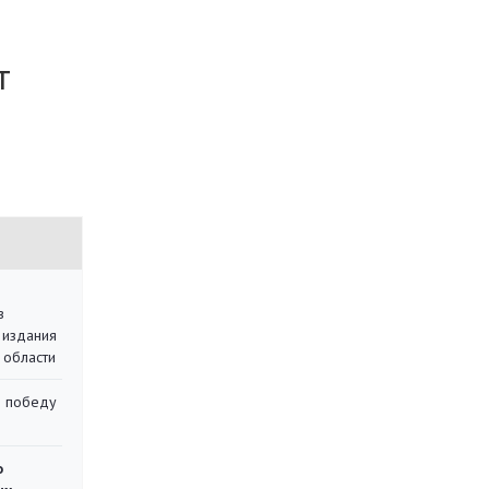
т
в
 издания
 области
ю победу
о