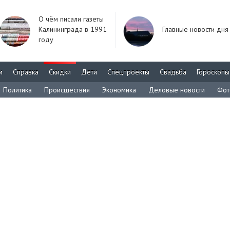
О чём писали газеты
Калининграда в 1991
Главные новости дня
году
м
Справка
Скидки
Дети
Спецпроекты
Свадьба
Гороскопы
Политика
Происшествия
Экономика
Деловые новости
Фот