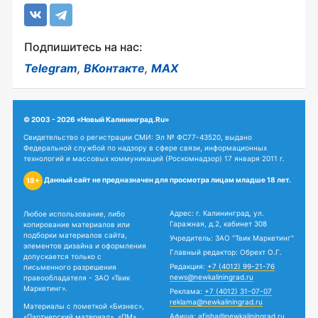
Подпишитесь на нас:
Telegram
,
ВКонтакте
,
MAX
© 2003 - 2026 «Новый Калининград.Ru»
Свидетельство о регистрации СМИ: Эл № ФС77-43520, выдано
Федеральной службой по надзору в сфере связи, информационных
технологий и массовых коммуникаций (Роскомнадзор) 17 января 2011 г.
Данный сайт не предназначен для просмотра лицам младше 18 лет.
18+
Адрес: г. Калининград, ул.
Любое использование, либо
Гаражная, д.2, кабинет 308
копирование материалов или
подборки материалов сайта,
Учредитель: ЗАО "Твик Маркетинг"
элементов дизайна и оформления
Главный редактор: Обрехт О.Г.
допускается только с
Редакция:
+7 (4012) 99-21-76
письменного разрешения
news@newkaliningrad.ru
правообладателя - ЗАО «Твик
Маркетинг».
Реклама:
+7 (4012) 31-07-07
reklama@newkaliningrad.ru
Материалы с пометкой «Бизнес»,
Афиша:
afisha@newkaliningrad.ru
«Партнерский материал», «ПМ»,