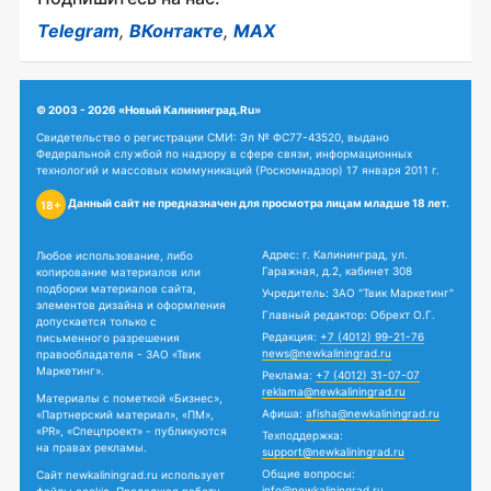
Telegram
,
ВКонтакте
,
MAX
© 2003 - 2026 «Новый Калининград.Ru»
Свидетельство о регистрации СМИ: Эл № ФС77-43520, выдано
Федеральной службой по надзору в сфере связи, информационных
технологий и массовых коммуникаций (Роскомнадзор) 17 января 2011 г.
Данный сайт не предназначен для просмотра лицам младше 18 лет.
18+
Адрес: г. Калининград, ул.
Любое использование, либо
Гаражная, д.2, кабинет 308
копирование материалов или
подборки материалов сайта,
Учредитель: ЗАО "Твик Маркетинг"
элементов дизайна и оформления
Главный редактор: Обрехт О.Г.
допускается только с
Редакция:
+7 (4012) 99-21-76
письменного разрешения
news@newkaliningrad.ru
правообладателя - ЗАО «Твик
Маркетинг».
Реклама:
+7 (4012) 31-07-07
reklama@newkaliningrad.ru
Материалы с пометкой «Бизнес»,
Афиша:
afisha@newkaliningrad.ru
«Партнерский материал», «ПМ»,
«PR», «Спецпроект» - публикуются
Техподдержка:
на правах рекламы.
support@newkaliningrad.ru
Общие вопросы:
Сайт newkaliningrad.ru использует
info@newkaliningrad.ru