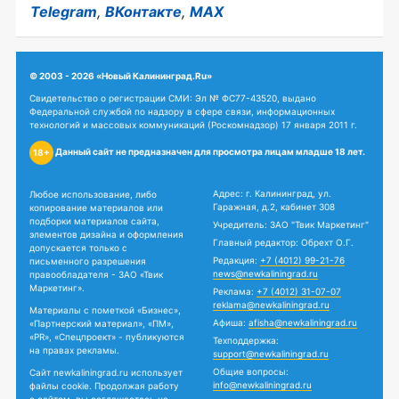
Telegram
,
ВКонтакте
,
MAX
© 2003 - 2026 «Новый Калининград.Ru»
Свидетельство о регистрации СМИ: Эл № ФС77-43520, выдано
Федеральной службой по надзору в сфере связи, информационных
технологий и массовых коммуникаций (Роскомнадзор) 17 января 2011 г.
Данный сайт не предназначен для просмотра лицам младше 18 лет.
18+
Адрес: г. Калининград, ул.
Любое использование, либо
Гаражная, д.2, кабинет 308
копирование материалов или
подборки материалов сайта,
Учредитель: ЗАО "Твик Маркетинг"
элементов дизайна и оформления
Главный редактор: Обрехт О.Г.
допускается только с
Редакция:
+7 (4012) 99-21-76
письменного разрешения
news@newkaliningrad.ru
правообладателя - ЗАО «Твик
Маркетинг».
Реклама:
+7 (4012) 31-07-07
reklama@newkaliningrad.ru
Материалы с пометкой «Бизнес»,
Афиша:
afisha@newkaliningrad.ru
«Партнерский материал», «ПМ»,
«PR», «Спецпроект» - публикуются
Техподдержка:
на правах рекламы.
support@newkaliningrad.ru
Общие вопросы:
Сайт newkaliningrad.ru использует
info@newkaliningrad.ru
файлы cookie. Продолжая работу
с сайтом, вы соглашаетесь на