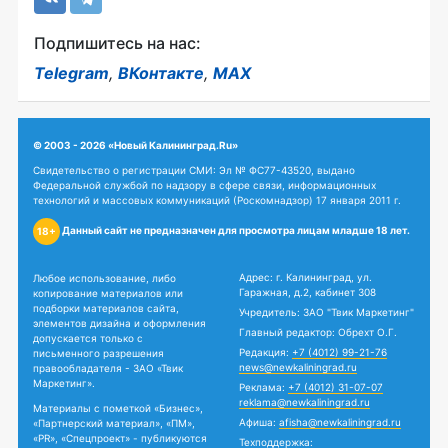
Подпишитесь на нас:
Telegram
,
ВКонтакте
,
MAX
© 2003 - 2026 «Новый Калининград.Ru»
Свидетельство о регистрации СМИ: Эл № ФС77-43520, выдано
Федеральной службой по надзору в сфере связи, информационных
технологий и массовых коммуникаций (Роскомнадзор) 17 января 2011 г.
Данный сайт не предназначен для просмотра лицам младше 18 лет.
18+
Адрес: г. Калининград, ул.
Любое использование, либо
Гаражная, д.2, кабинет 308
копирование материалов или
подборки материалов сайта,
Учредитель: ЗАО "Твик Маркетинг"
элементов дизайна и оформления
Главный редактор: Обрехт О.Г.
допускается только с
Редакция:
+7 (4012) 99-21-76
письменного разрешения
news@newkaliningrad.ru
правообладателя - ЗАО «Твик
Маркетинг».
Реклама:
+7 (4012) 31-07-07
reklama@newkaliningrad.ru
Материалы с пометкой «Бизнес»,
Афиша:
afisha@newkaliningrad.ru
«Партнерский материал», «ПМ»,
«PR», «Спецпроект» - публикуются
Техподдержка: