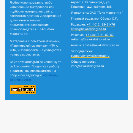
Адрес: г. Калининград, ул.
Любое использование, либо
Гаражная, д.2, кабинет 308
копирование материалов или
подборки материалов сайта,
Учредитель: ЗАО "Твик Маркетинг"
элементов дизайна и оформления
Главный редактор: Обрехт О.Г.
допускается только с
Редакция:
+7 (4012) 99-21-76
письменного разрешения
news@newkaliningrad.ru
правообладателя - ЗАО «Твик
Маркетинг».
Реклама:
+7 (4012) 31-07-07
reklama@newkaliningrad.ru
Материалы с пометкой «Бизнес»,
Афиша:
afisha@newkaliningrad.ru
«Партнерский материал», «ПМ»,
«PR», «Спецпроект» - публикуются
Техподдержка:
на правах рекламы.
support@newkaliningrad.ru
Общие вопросы:
Сайт newkaliningrad.ru использует
info@newkaliningrad.ru
файлы cookie. Продолжая работу
с сайтом, вы соглашаетесь на
сбор и последующую
обработку
файлов cookie.