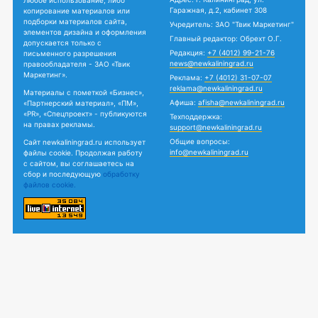
Любое использование, либо
Гаражная, д.2, кабинет 308
копирование материалов или
подборки материалов сайта,
Учредитель: ЗАО "Твик Маркетинг"
элементов дизайна и оформления
Главный редактор: Обрехт О.Г.
допускается только с
Редакция:
+7 (4012) 99-21-76
письменного разрешения
news@newkaliningrad.ru
правообладателя - ЗАО «Твик
Маркетинг».
Реклама:
+7 (4012) 31-07-07
reklama@newkaliningrad.ru
Материалы с пометкой «Бизнес»,
Афиша:
afisha@newkaliningrad.ru
«Партнерский материал», «ПМ»,
«PR», «Спецпроект» - публикуются
Техподдержка:
на правах рекламы.
support@newkaliningrad.ru
Общие вопросы:
Сайт newkaliningrad.ru использует
info@newkaliningrad.ru
файлы cookie. Продолжая работу
с сайтом, вы соглашаетесь на
сбор и последующую
обработку
файлов cookie.