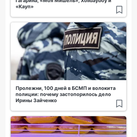
Гагарина, «Моя Мишель», Xolidayboy и
«Кауп»
Пролежни, 100 дней в БСМП и волокита
полиции: почему застопорилось дело
Ирины Зайченко