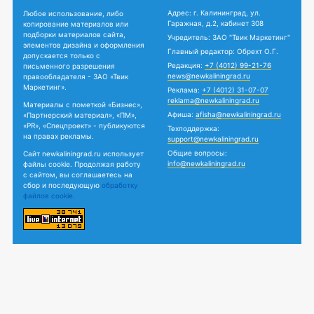
Адрес: г. Калининград, ул.
Любое использование, либо
Гаражная, д.2, кабинет 308
копирование материалов или
подборки материалов сайта,
Учредитель: ЗАО "Твик Маркетинг"
элементов дизайна и оформления
Главный редактор: Обрехт О.Г.
допускается только с
Редакция:
+7 (4012) 99-21-76
письменного разрешения
news@newkaliningrad.ru
правообладателя - ЗАО «Твик
Маркетинг».
Реклама:
+7 (4012) 31-07-07
reklama@newkaliningrad.ru
Материалы с пометкой «Бизнес»,
Афиша:
afisha@newkaliningrad.ru
«Партнерский материал», «ПМ»,
«PR», «Спецпроект» - публикуются
Техподдержка:
на правах рекламы.
support@newkaliningrad.ru
Общие вопросы:
Сайт newkaliningrad.ru использует
info@newkaliningrad.ru
файлы cookie. Продолжая работу
с сайтом, вы соглашаетесь на
сбор и последующую
обработку
файлов cookie.