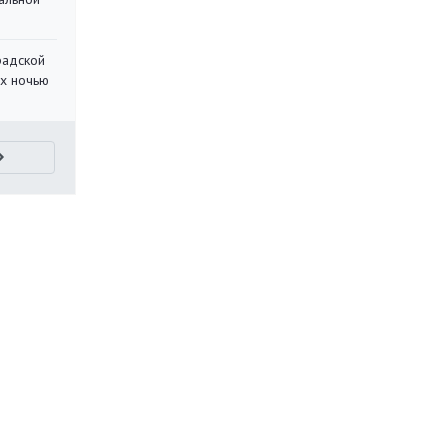
радской
их ночью