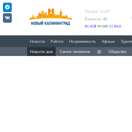
Погода:
+20.8°
Вакансии:
48
81.41$
94.06€
21.86zł
Новости
Работа
Недвижимость
Афиша
Туриз
Новости дня
Самое читаемое
@
Общество