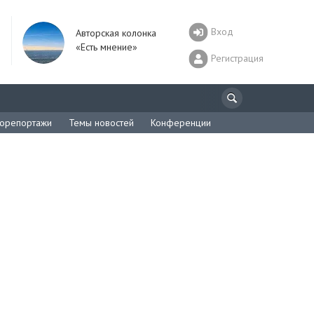
Вход
Авторская колонка
«Есть мнение»
Регистрация
орепортажи
Темы новостей
Конференции