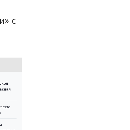
и» с
ской
асная
спекте
а
на