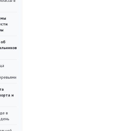
классы в
емы
ести
вы
 об
чальников
ца
еревьями
га
порта и
де в
 день
альной