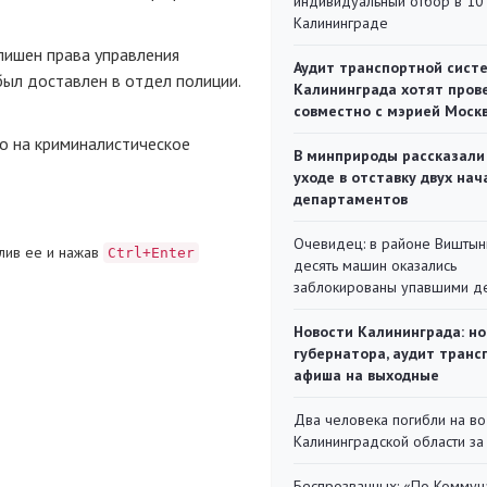
индивидуальный отбор в 10 
Калининграде
лишен права управления
Аудит транспортной сист
ыл доставлен в отдел полиции.
Калининграда хотят пров
совместно с мэрией Моск
о на криминалистическое
В минприроды рассказали
уходе в отставку двух на
департаментов
Очевидец: в районе Виштын
лив ее и нажав
Ctrl+Enter
десять машин оказались
заблокированы упавшими д
Новости Калининграда: но
губернатора, аудит транс
афиша на выходные
Два человека погибли на во
Калининградской области за
Беспрозванных: «По Коммун