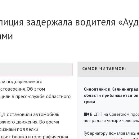
лиция задержала водителя «Ауд
ами
САМОЕ ЧИТАЕМОЕ:
али подозреваемого
стоверения. Об этом
Синоптики: к Калининград
области приближается оп
бщили в
пресс-службе
областного
гроза
БДД остановили автомобиль
В ДТП на Советском про
пострадали четыре человек
ожного движения. Во время
ризнаки подделки
Губернатору пожаловались 
цвет бланка и голографическая