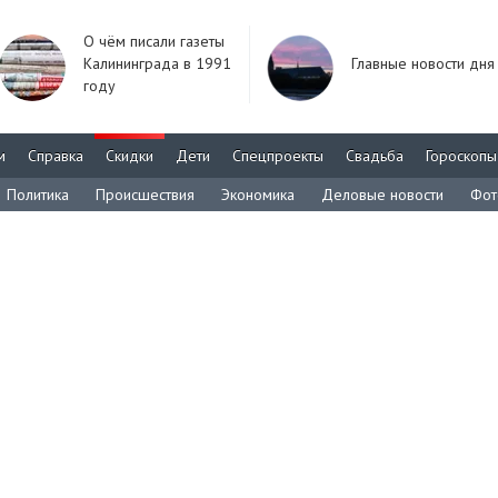
О чём писали газеты
Калининграда в 1991
Главные новости дня
году
м
Справка
Скидки
Дети
Спецпроекты
Свадьба
Гороскопы
Политика
Происшествия
Экономика
Деловые новости
Фот