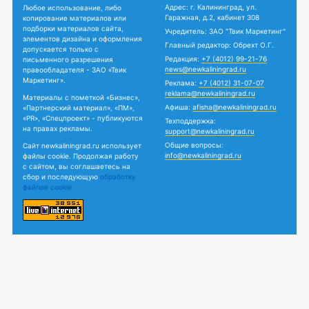
Адрес: г. Калининград, ул.
Любое использование, либо
Гаражная, д.2, кабинет 308
копирование материалов или
подборки материалов сайта,
Учредитель: ЗАО "Твик Маркетинг"
элементов дизайна и оформления
Главный редактор: Обрехт О.Г.
допускается только с
Редакция:
+7 (4012) 99-21-76
письменного разрешения
news@newkaliningrad.ru
правообладателя - ЗАО «Твик
Маркетинг».
Реклама:
+7 (4012) 31-07-07
reklama@newkaliningrad.ru
Материалы с пометкой «Бизнес»,
Афиша:
afisha@newkaliningrad.ru
«Партнерский материал», «ПМ»,
«PR», «Спецпроект» - публикуются
Техподдержка:
на правах рекламы.
support@newkaliningrad.ru
Общие вопросы:
Сайт newkaliningrad.ru использует
info@newkaliningrad.ru
файлы cookie. Продолжая работу
с сайтом, вы соглашаетесь на
сбор и последующую
обработку
файлов cookie.