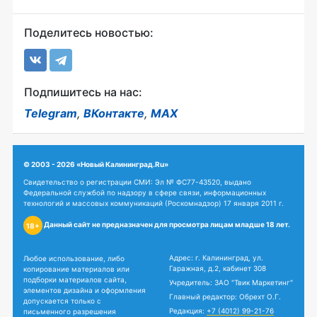
Поделитесь новостью:
Подпишитесь на нас:
Telegram
,
ВКонтакте
,
MAX
© 2003 - 2026 «Новый Калининград.Ru»
Свидетельство о регистрации СМИ: Эл № ФС77-43520, выдано
Федеральной службой по надзору в сфере связи, информационных
технологий и массовых коммуникаций (Роскомнадзор) 17 января 2011 г.
Данный сайт не предназначен для просмотра лицам младше 18 лет.
18+
Адрес: г. Калининград, ул.
Любое использование, либо
Гаражная, д.2, кабинет 308
копирование материалов или
подборки материалов сайта,
Учредитель: ЗАО "Твик Маркетинг"
элементов дизайна и оформления
Главный редактор: Обрехт О.Г.
допускается только с
Редакция:
+7 (4012) 99-21-76
письменного разрешения