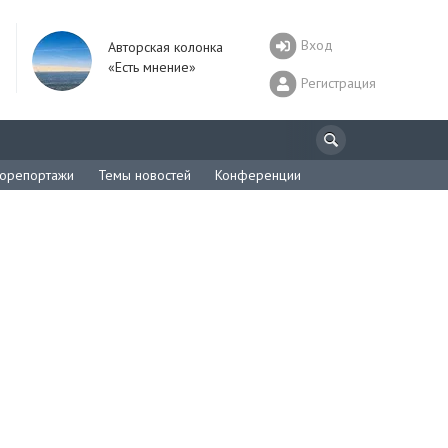
Вход
Авторская колонка
«Есть мнение»
Регистрация
орепортажи
Темы новостей
Конференции