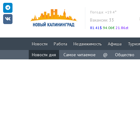
Погода:
+19.4°
Вакансии:
33
81.41$
94.06€
21.86zł
Новости
Работа
Недвижимость
Афиша
Туриз
Новости дня
Самое читаемое
@
Общество