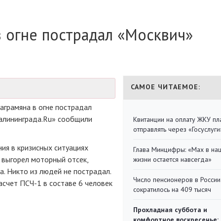
 огне пострадал «Москвич»
САМОЕ ЧИТАЕМОЕ:
аграмяна в огне пострадал
алининграда.Ru» сообщили
Квитанции на оплату ЖКУ п
отправлять через «Госуслуги
ия в кризисных ситуациях
Глава Минцифры: «Мах в на
 выгорел моторный отсек,
жизни остается навсегда»
а. Никто из людей не пострадал.
Число пенсионеров в России
расчет
ПСЧ-1
в составе 6 человек
сократилось на 409 тысяч
Прохладная суббота и
комфортное воскресенье: