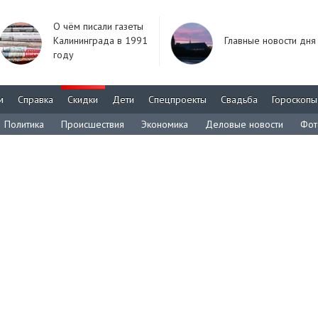
О чём писали газеты
Калининграда в 1991
Главные новости дня
году
м
Справка
Скидки
Дети
Спецпроекты
Свадьба
Гороскопы
Политика
Происшествия
Экономика
Деловые новости
Фот