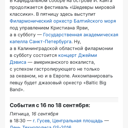
В Кафедральном соборе на острове И. Канта
продолжается фестиваль «Шедевры мировой
классики». В пятницу здесь выступит
Филармонический оркестр Балтийского моря
под управлением Кристиана Ярви,
а в субботу —
Государственная академическая
капелла
Санкт-Петербурга
. Ну,
а в Калининградской областной филармонии
в субботу состоится
концерт Джейми
Дэвиса
— американского вокалиста,
с успехом гастролирующего не только
за океаном, но и в Европе. Аккомпанировать
певцу будет джазовый оркестр «Baltic Big
Band».
События с 16 по 18 сентября:
Пятница, 16 сентября
в 18:30 —
г. Гусев, Центральная площадь
—
День Технополиса
GS-2016