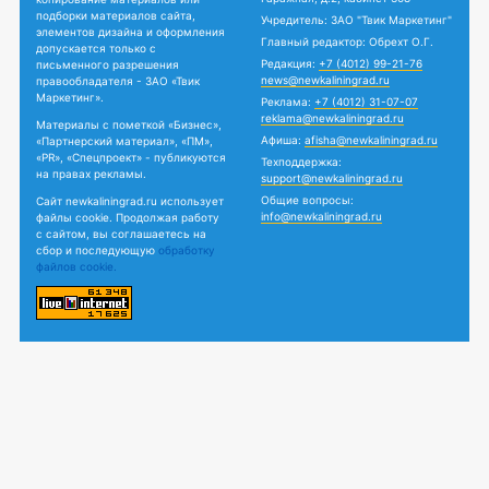
подборки материалов сайта,
Учредитель: ЗАО "Твик Маркетинг"
элементов дизайна и оформления
Главный редактор: Обрехт О.Г.
допускается только с
Редакция:
+7 (4012) 99-21-76
письменного разрешения
news@newkaliningrad.ru
правообладателя - ЗАО «Твик
Маркетинг».
Реклама:
+7 (4012) 31-07-07
reklama@newkaliningrad.ru
Материалы с пометкой «Бизнес»,
Афиша:
afisha@newkaliningrad.ru
«Партнерский материал», «ПМ»,
«PR», «Спецпроект» - публикуются
Техподдержка:
на правах рекламы.
support@newkaliningrad.ru
Общие вопросы:
Сайт newkaliningrad.ru использует
info@newkaliningrad.ru
файлы cookie. Продолжая работу
с сайтом, вы соглашаетесь на
сбор и последующую
обработку
файлов cookie.