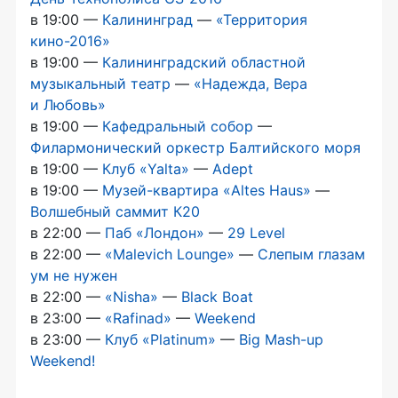
в 19:00 —
Калининград
—
«Территория
кино-2016
»
в 19:00 —
Калининградский областной
музыкальный театр
—
«Надежда, Вера
и Любовь»
в 19:00 —
Кафедральный собор
—
Филармонический оркестр Балтийского моря
в 19:00 —
Клуб «Yalta»
—
Adept
в 19:00 —
Mузей-квартира
«Altes Haus»
—
Волшебный саммит К20
в 22:00 —
Паб «Лондон»
—
29 Level
в 22:00 —
«Malevich Lounge»
—
Слепым глазам
ум не нужен
в 22:00 —
«Nisha»
—
Black Boat
в 23:00 —
«Rafinad»
—
Weekend
в 23:00 —
Клуб «Platinum»
—
Big
Mash-up
Weekend!