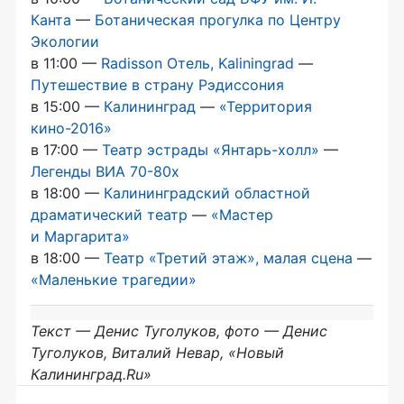
Канта
—
Ботаническая прогулка по Центру
Экологии
в 11:00 —
Radisson Отель, Kaliningrad
—
Путешествие в страну Рэдиссония
в 15:00 —
Калининград
—
«Территория
кино-2016
»
в 17:00 —
Театр эстрады
«Янтарь-холл»
—
Легенды ВИА
70-80х
в 18:00 —
Калининградский областной
драматический театр
—
«Мастер
и Маргарита»
в 18:00 —
Театр «Третий этаж», малая сцена
—
«Маленькие трагедии»
Текст — Денис Туголуков, фото — Денис
Туголуков, Виталий Невар, «Новый
Калининград.Ru»