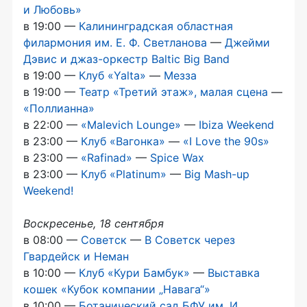
и Любовь»
в 19:00 —
Калининградская областная
филармония им.
Е. Ф. Светланова
—
Джейми
Дэвис и
джаз-оркестр
Baltic Big Band
в 19:00 —
Клуб «Yalta»
—
Мезза
в 19:00 —
Театр «Третий этаж», малая сцена
—
«Поллианна»
в 22:00 —
«Malevich Lounge»
—
Ibiza Weekend
в 23:00 —
Клуб «Вагонка»
—
«I Love the 90s»
в 23:00 —
«Rafinad»
—
Spice Wax
в 23:00 —
Клуб «Platinum»
—
Big
Mash-up
Weekend!
Воскресенье, 18 сентября
в 08:00 —
Советск
—
В Советск через
Гвардейск и Неман
в 10:00 —
Клуб «Кури Бамбук»
—
Выставка
кошек «Кубок компании „Навага“»
в 10:00 —
Ботанический сад БФУ им. И.