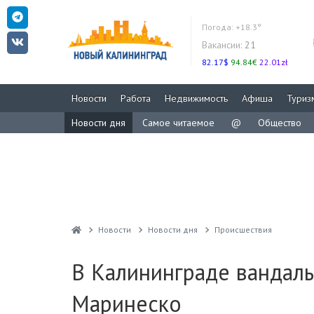
Погода:
+18.3°
Вакансии:
21
82.17$
94.84€
22.01zł
Новости
Работа
Недвижимость
Афиша
Туриз
Новости дня
Самое читаемое
@
Общество
Новости
Новости дня
Проиcшествия
В Калининграде вандалы
Маринеско