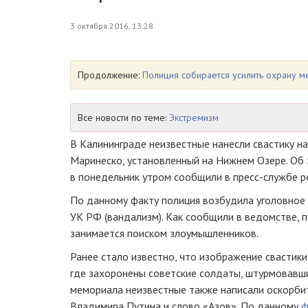
3 октября 2016, 13:28
Продолжение:
Полиция собирается усилить охрану 
Все новости по теме:
Экстремизм
В Калининграде неизвестные нанесли свастику н
Маринеско, установленный на Нижнем Озере. Об
в понедельник утром сообщили в
пресс-службе
р
По данному факту полиция возбудила уголовное 
УК РФ (вандализм). Как сообщили в ведомстве, 
занимается поиском злоумышленников.
Ранее стало известно, что изображение свастик
где захоронены советские солдаты, штурмовавши
мемориала неизвестные также написали оскорби
Владимира Путина и слово «Азов». По данному
ф