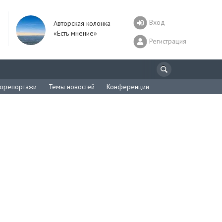
Вход
Авторская колонка
«Есть мнение»
Регистрация
орепортажи
Темы новостей
Конференции