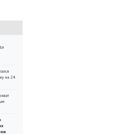
да
»
тался
ку на 24
охват
ным
о
ых
ляж