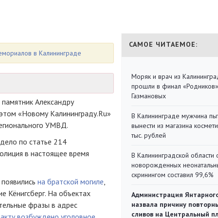
САМОЕ ЧИТАЕМОЕ:
мемориалов в Калининграде
Моряк и врач из Калинингра
прошли в финал «Родников
Газмановых
а памятник Александру
 этом «Новому Калининграду.Ru»
В Калининграде мужчина пы
егионального УМВД.
вынести из магазина космети
тыс. рублей
дело по статье 214
полиция в настоящее время
В Калининградской области 
новорожденных неонаталь
скринингом составил 99,6%
и появились
на братской могиле
,
е Кёнигсберг. На объектах
Администрация Янтарног
тельные фразы в адрес
назвала причину повторн
сливов на Центральный п
акту возбуждено уголовное