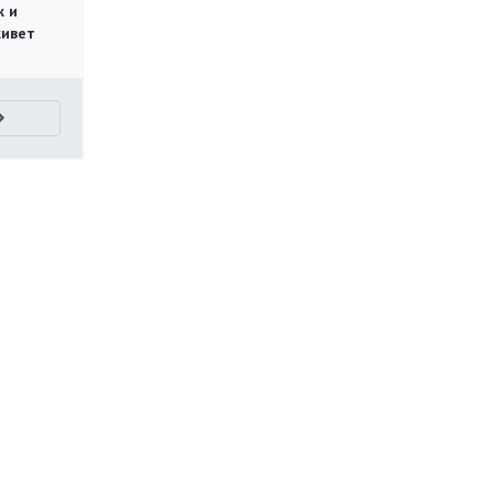
ж и
живет