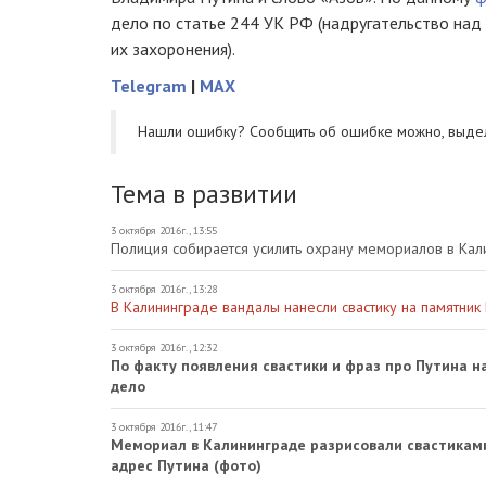
дело по статье 244 УК РФ (надругательство над
их захоронения).
Telegram
|
MAX
Нашли ошибку? Cообщить об ошибке можно, выде
Тема в развитии
3 октября 2016г., 13:55
Полиция собирается усилить охрану мемориалов в Кал
3 октября 2016г., 13:28
В Калининграде вандалы нанесли свастику на памятник
3 октября 2016г., 12:32
По факту появления свастики и фраз про Путина 
дело
3 октября 2016г., 11:47
Мемориал в Калининграде разрисовали свастикам
адрес Путина (фото)