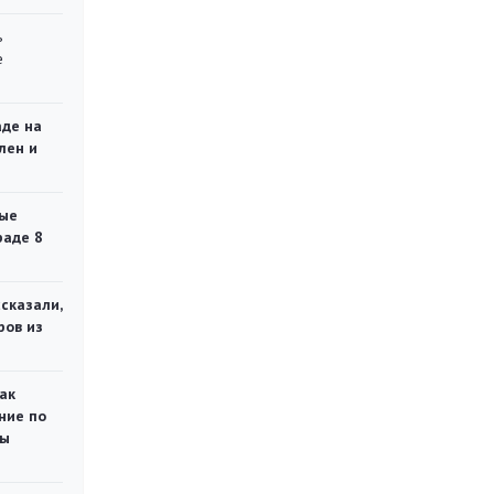
ь
е
аде на
лен и
ые
раде 8
сказали,
ров из
ак
ние по
ты