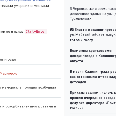
 телами умерших и местами
В Черняховске сгорела част
довоенного здания на улиц
Тухачевского
Власти о здании-прегр
лив ее и нажав
Ctrl+Enter
ул. Майской: объект выкуп
готов к сносу
Возможны кратковременн
дожди: погода в Калининг
ининграде
августа
В мэрии Калининграда рас
 Маринеско
как остановили отток кад
детсадов
на мемориале полиция возбудила
Приказы задним числом: к
прошло очередное заседа
делу экс-директора «Поч
и и оскорбительными фразами в
России»