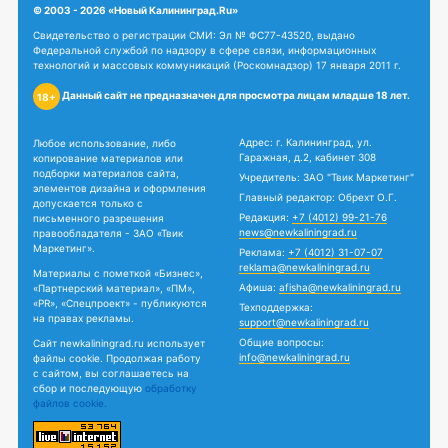
© 2003 - 2026 «Новый Калининград.Ru»
Свидетельство о регистрации СМИ: Эл № ФС77-43520, выдано
Федеральной службой по надзору в сфере связи, информационных
технологий и массовых коммуникаций (Роскомнадзор) 17 января 2011 г.
Данный сайт не предназначен для просмотра лицам младше 18 лет.
18+
Адрес: г. Калининград, ул.
Любое использование, либо
Гаражная, д.2, кабинет 308
копирование материалов или
подборки материалов сайта,
Учредитель: ЗАО "Твик Маркетинг"
элементов дизайна и оформления
Главный редактор: Обрехт О.Г.
допускается только с
Редакция:
+7 (4012) 99-21-76
письменного разрешения
news@newkaliningrad.ru
правообладателя - ЗАО «Твик
Маркетинг».
Реклама:
+7 (4012) 31-07-07
reklama@newkaliningrad.ru
Материалы с пометкой «Бизнес»,
Афиша:
afisha@newkaliningrad.ru
«Партнерский материал», «ПМ»,
«PR», «Спецпроект» - публикуются
Техподдержка:
на правах рекламы.
support@newkaliningrad.ru
Общие вопросы:
Сайт newkaliningrad.ru использует
info@newkaliningrad.ru
файлы cookie. Продолжая работу
с сайтом, вы соглашаетесь на
сбор и последующую
обработку
файлов cookie.