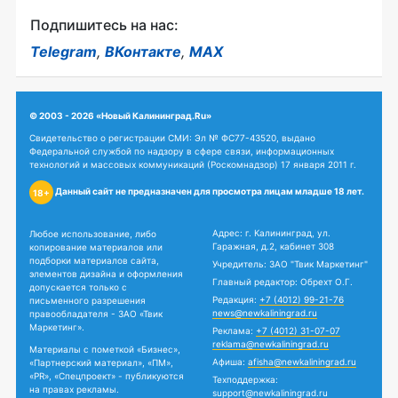
Подпишитесь на нас:
Telegram
,
ВКонтакте
,
MAX
© 2003 - 2026 «Новый Калининград.Ru»
Свидетельство о регистрации СМИ: Эл № ФС77-43520, выдано
Федеральной службой по надзору в сфере связи, информационных
технологий и массовых коммуникаций (Роскомнадзор) 17 января 2011 г.
Данный сайт не предназначен для просмотра лицам младше 18 лет.
18+
Адрес: г. Калининград, ул.
Любое использование, либо
Гаражная, д.2, кабинет 308
копирование материалов или
подборки материалов сайта,
Учредитель: ЗАО "Твик Маркетинг"
элементов дизайна и оформления
Главный редактор: Обрехт О.Г.
допускается только с
Редакция:
+7 (4012) 99-21-76
письменного разрешения
news@newkaliningrad.ru
правообладателя - ЗАО «Твик
Маркетинг».
Реклама:
+7 (4012) 31-07-07
reklama@newkaliningrad.ru
Материалы с пометкой «Бизнес»,
Афиша:
afisha@newkaliningrad.ru
«Партнерский материал», «ПМ»,
«PR», «Спецпроект» - публикуются
Техподдержка:
на правах рекламы.
support@newkaliningrad.ru