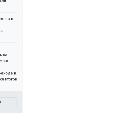
али
места в
ли
ь на
монт
реходе в
ся итогов