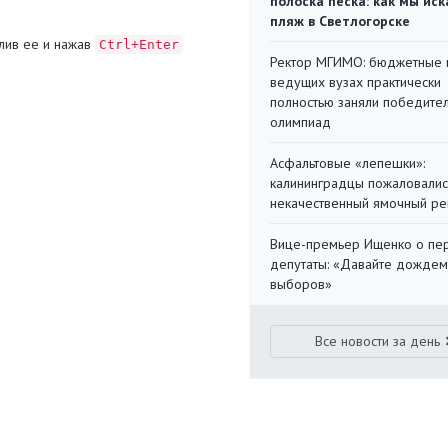
полоска песка: как мы иск
пляж в Светлогорске
лив ее и нажав
Ctrl+Enter
Ректор МГИМО: бюджетные 
ведущих вузах практически
полностью заняли победите
олимпиад
Асфальтовые «лепешки»:
калининградцы пожаловалис
некачественный ямочный ре
Вице-премьер Ищенко о пе
депутаты: «Давайте дождем
выборов»
Все новости за день