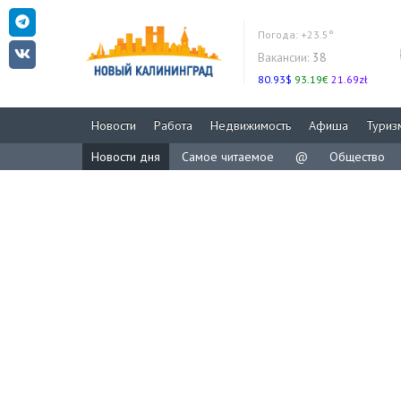
Погода:
+23.5°
Вакансии:
38
80.93$
93.19€
21.69zł
Новости
Работа
Недвижимость
Афиша
Туриз
Новости дня
Самое читаемое
@
Общество