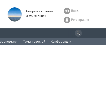
Вход
Авторская колонка
«Есть мнение»
Регистрация
орепортажи
Темы новостей
Конференции