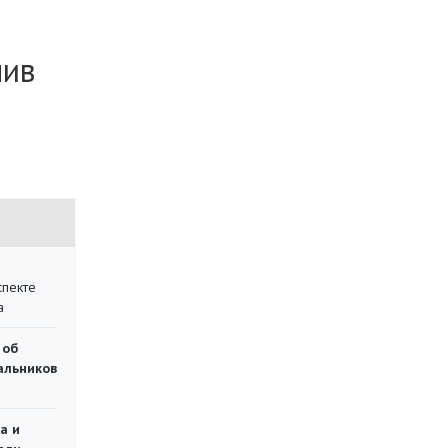
пив
спекте
а
 об
чальников
а и