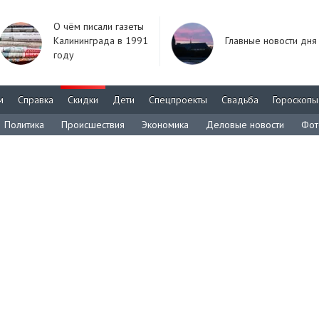
О чём писали газеты
Калининграда в 1991
Главные новости дня
году
м
Справка
Скидки
Дети
Спецпроекты
Свадьба
Гороскопы
Политика
Происшествия
Экономика
Деловые новости
Фот