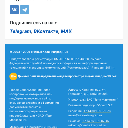
Подпишитесь на нас:
Telegram
,
ВКонтакте
,
MAX
© 2003 - 2026 «Новый Калининград.Ru»
Свидетельство о регистрации СМИ: Эл № ФС77-43520, выдано
Федеральной службой по надзору в сфере связи, информационных
технологий и массовых коммуникаций (Роскомнадзор) 17 января 2011 г.
Данный сайт не предназначен для просмотра лицам младше 18 лет.
18+
Адрес: г. Калининград, ул.
Любое использование, либо
Гаражная, д.2, кабинет 308
копирование материалов или
подборки материалов сайта,
Учредитель: ЗАО "Твик Маркетинг"
элементов дизайна и оформления
Главный редактор: Обрехт О.Г.
допускается только с
Редакция:
+7 (4012) 99-21-76
письменного разрешения
news@newkaliningrad.ru
правообладателя - ЗАО «Твик
Маркетинг».
Реклама:
+7 (4012) 31-07-07
reklama@newkaliningrad.ru
Материалы с пометкой «Бизнес»,