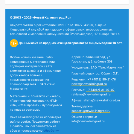
© 2003 - 2026 «Новый Калининград.Ru»
Свидетельство о регистрации СМИ: Эл № ФС77-43520, выдано
Федеральной службой по надзору в сфере связи, информационных
технологий и массовых коммуникаций (Роскомнадзор) 17 января 2011 г.
Данный сайт не предназначен для просмотра лицам младше 18 лет.
18+
Адрес: г. Калининград, ул.
Любое использование, либо
Гаражная, д.2, кабинет 308
копирование материалов или
подборки материалов сайта,
Учредитель: ЗАО "Твик Маркетинг"
элементов дизайна и оформления
Главный редактор: Обрехт О.Г.
допускается только с
Редакция:
+7 (4012) 99-21-76
письменного разрешения
news@newkaliningrad.ru
правообладателя - ЗАО «Твик
Маркетинг».
Реклама:
+7 (4012) 31-07-07
reklama@newkaliningrad.ru
Материалы с пометкой «Бизнес»,
Афиша:
afisha@newkaliningrad.ru
«Партнерский материал», «ПМ»,
«PR», «Спецпроект» - публикуются
Техподдержка:
на правах рекламы.
support@newkaliningrad.ru
Общие вопросы:
Сайт newkaliningrad.ru использует
info@newkaliningrad.ru
файлы cookie. Продолжая работу
с сайтом, вы соглашаетесь на
сбор и последующую
обработку